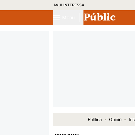
AVUI INTERESSA
Públic
Menú
Política
Opinió
Int