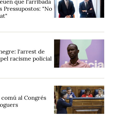
reuen que l'arribada
ls Pressupostos: "No
at"
negre: l'arrest de
pel racisme policial
t comú al Congrés
loguers