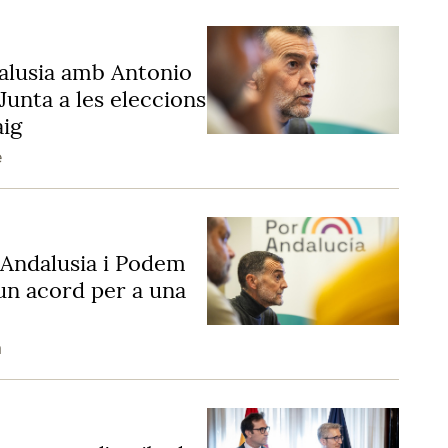
alusia amb Antonio
Junta a les eleccions
aig
e
r Andalusia i Podem
un acord per a una
a