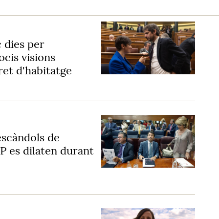
 dies per
cis visions
ret d'habitatge
escàndols de
P es dilaten durant