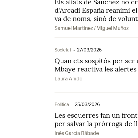
Els aliats de Sánchez no c
d'Arcadi España reanimi e
va de noms, sinó de volunt
Samuel Martínez / Miguel Muñoz
Societat
-
27/03/2026
Quan ets sospitós per ser 
Mbaye reactiva les alertes 
Laura Anido
Política
-
25/03/2026
Les esquerres fan un fron
per salvar la pròrroga de l
Inés García Rábade