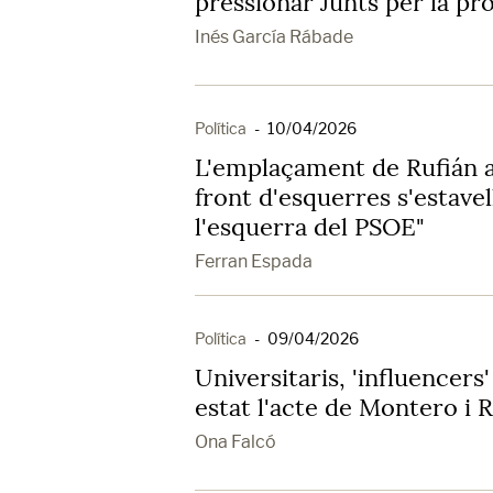
pressionar Junts per la pr
Inés García Rábade
Política
-
10/04/2026
L'emplaçament de Rufián a
front d'esquerres s'estave
l'esquerra del PSOE"
Ferran Espada
Política
-
09/04/2026
Universitaris, 'influencers' 
estat l'acte de Montero i 
Ona Falcó