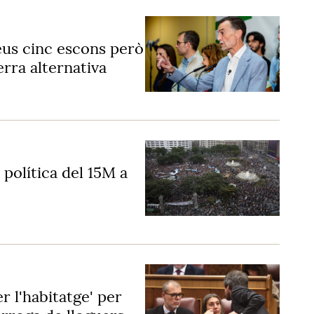
eus cinc escons però
erra alternativa
 política del 15M a
r l'habitatge' per