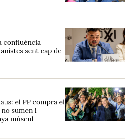
a confluència
ranistes sent cap de
claus: el PP compra el
s no sumen i
anya múscul