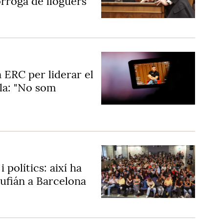
òrroga de lloguers
 ERC per liderar el
lla: "No som
i polítics: així ha
Rufián a Barcelona