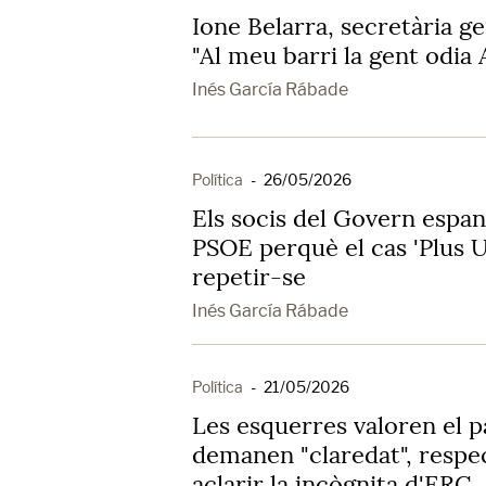
Ione Belarra, secretària 
"Al meu barri la gent odia
Inés García Rábade
Política
-
26/05/2026
Els socis del Govern espan
PSOE perquè el cas 'Plus Ul
repetir-se
Inés García Rábade
Política
-
21/05/2026
Les esquerres valoren el p
demanen "claredat", respec
aclarir la incògnita d'ERC