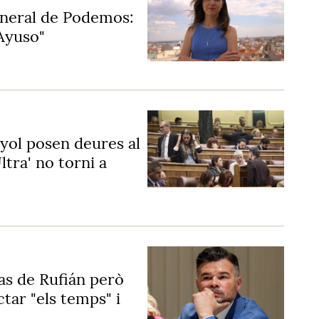
general de Podemos:
 Ayuso"
yol posen deures al
tra' no torni a
as de Rufián però
tar "els temps" i