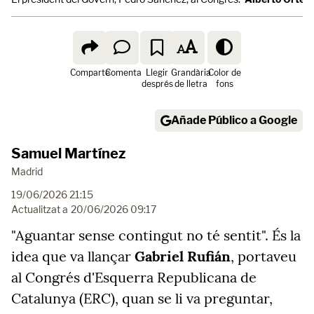
Comparte
Comenta
Llegir
Grandària
Color de
després
de lletra
fons
Añade Público a Google
Samuel Martínez
Madrid
19/06/2026 21:15
Actualitzat a
20/06/2026 09:17
"Aguantar sense contingut no té sentit". És la
idea que va llançar
Gabriel Rufián
, portaveu
al Congrés d'Esquerra Republicana de
Catalunya (ERC), quan se li va preguntar,