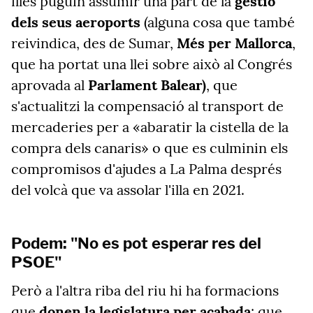
illes puguin assumir una part de la
gestió
dels seus aeroports
(alguna cosa que també
reivindica, des de Sumar,
Més per Mallorca
,
que ha portat una llei sobre això al Congrés
aprovada al
Parlament Balear)
, que
s'actualitzi la compensació al transport de
mercaderies per a «abaratir la cistella de la
compra dels canaris» o que es culminin els
compromisos d'ajudes a La Palma després
del volcà que va assolar l'illa en 2021.
Podem: "No es pot esperar res del
PSOE"
Però a l'altra riba del riu hi ha formacions
que
donen la legislatura per acabada
; que,