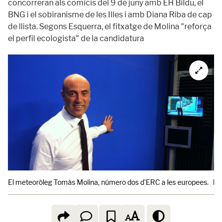
concorreran als comicis del 9 de juny amb EH Bildu, el
BNG i el sobiranisme de les Illes i amb Diana Riba de cap
de llista. Segons Esquerra, el fitxatge de Molina "reforça
el perfil ecologista" de la candidatura
El meteoròleg Tomàs Molina, número dos d'ERC a les europees.
Ki