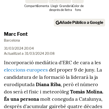
Comparte
Comenta
Llegir
Grandària
Color de
després
de lletra
fons
Añade Público a Google
Marc Font
Barcelona
31/03/2024 20:04
Actualitzat a
31/03/2024 20:08
Incorporació mediàtica d'ERC de cara a les
eleccions europees
del proper 9 de juny. La
candidatura de la formació la liderarà la ja
eurodiputada
Diana Riba
, però el número
dos serà el físic i meteoròleg
Tomàs Molina.
És una persona
molt coneguda a Catalunya,
després d'acumular gairebé quatre dècades