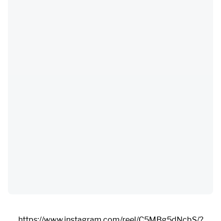
https://www.instagram.com/reel/C5MBg5dNcbS/?