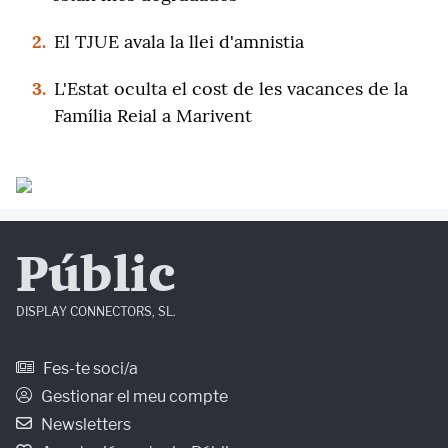
2.
El TJUE avala la llei d'amnistia
3.
L'Estat oculta el cost de les vacances de la
Família Reial a Marivent
Públic
DISPLAY CONNECTORS, SL.
Fes-te soci/a
Gestionar el meu compte
Newsletters