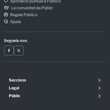
Aportació puntual a Público
La comunitat de Públic
Regala Público
Ajuda
Segueix-nos
Seccions
Política
Legal
Opinió
Avís legal
Públic
Internacional
Política de cookies
Qui som
Societat
Política de privadesa
Contacte