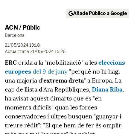
Añade Público a Google
ACN / Públic
Barcelona
21/05/2024 19:18
Actualitzat a
21/05/2024 19:26
ERC
crida a la "mobilització" a les
eleccions
europees
del 9 de juny
"perquè no hi hagi
una majoria d'
extrema dreta
" a Europa. La
cap de llista d'Ara Repúbliques,
Diana Riba
,
ha avisat aquest dimarts que és "en
moments difícils" quan les forces
conservadores i ultres busquen "guanyar i
treure rèdit": "El que hem de fer és omplir