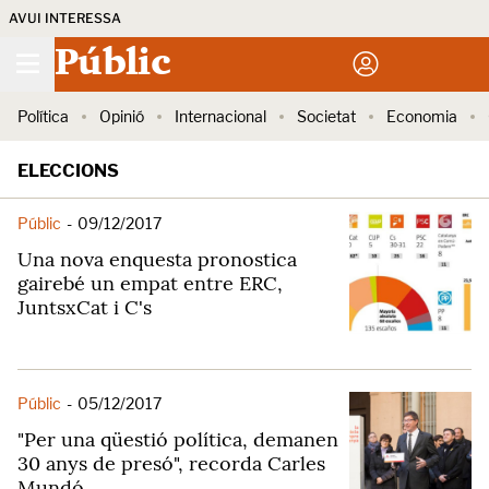
AVUI INTERESSA
Públic
Política
Opinió
Internacional
Societat
Economia
ELECCIONS
Públic
-
09/12/2017
Una nova enquesta pronostica
gairebé un empat entre ERC,
JuntsxCat i C's
Públic
-
05/12/2017
"Per una qüestió política, demanen
30 anys de presó", recorda Carles
Mundó