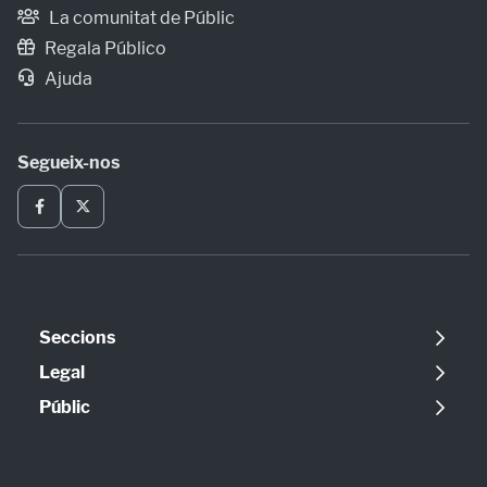
La comunitat de Públic
Regala Público
Ajuda
Segueix-nos
Seccions
Política
Legal
Opinió
Avís legal
Públic
Internacional
Política de cookies
Qui som
Societat
Política de privadesa
Contacte
Economia