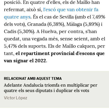
posició. En quatre d'elles, els de Maíllo han
refermat, això sí,
l'escó que van obtenir fa
quatre anys
. És el cas de Sevilla (amb el 7,49%
dels vots), Granada (6,38%), Màlaga (5,89%) i
Cadis (5,30%). A Huelva, per contra, s'han
quedat, una vegada més, sense seient, amb el
5,47% dels suports. Els de Maíllo calquen, per
tant,
el repartiment provincial d'escons que
van signar el 2022
.
RELACIONAT AMB AQUEST TEMA
Adelante Andalucía triomfa en multiplicar per
quatre els seus diputats i duplicar els vots
Víctor López