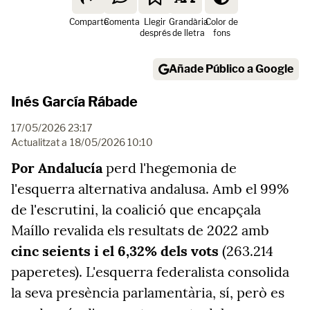
Comparte
Comenta
Llegir
Grandària
Color de
després
de lletra
fons
Añade Público a Google
Inés García Rábade
17/05/2026 23:17
Actualitzat a
18/05/2026 10:10
Por Andalucía
perd l'hegemonia de
l'esquerra alternativa andalusa. Amb el 99%
de l'escrutini, la coalició que encapçala
Maíllo revalida els resultats de 2022 amb
cinc seients i el 6,32% dels vots
(263.214
paperetes). L'esquerra federalista consolida
la seva presència parlamentària, sí, però es