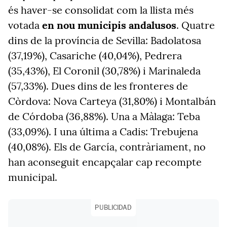
és haver-se consolidat com la llista més
votada
en nou municipis andalusos
. Quatre
dins de la província de Sevilla: Badolatosa
(37,19%), Casariche (40,04%), Pedrera
(35,43%), El Coronil (30,78%) i Marinaleda
(57,33%). Dues dins de les fronteres de
Còrdova: Nova Carteya (31,80%) i Montalbán
de Córdoba (36,88%). Una a Màlaga: Teba
(33,09%). I una última a Cadis: Trebujena
(40,08%). Els de García, contràriament, no
han aconseguit encapçalar cap recompte
municipal.
PUBLICIDAD