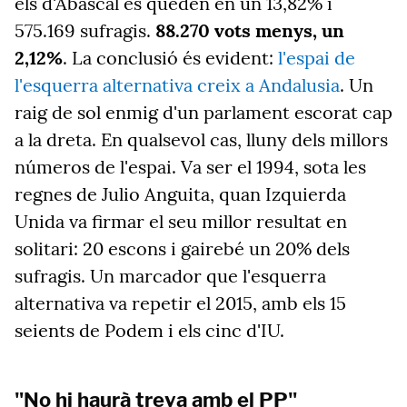
els d'Abascal es queden en un 13,82% i
575.169 sufragis.
88.270 vots menys, un
2,12%
. La conclusió és evident:
l'espai de
l'esquerra alternativa creix a Andalusia
. Un
raig de sol enmig d'un parlament escorat cap
a la dreta. En qualsevol cas, lluny dels millors
números de l'espai. Va ser el 1994, sota les
regnes de Julio Anguita, quan Izquierda
Unida va firmar el seu millor resultat en
solitari: 20 escons i gairebé un 20% dels
sufragis. Un marcador que l'esquerra
alternativa va repetir el 2015, amb els 15
seients de Podem i els cinc d'IU.
"No hi haurà treva amb el PP"