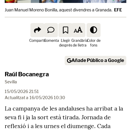
Juan Manuel Moreno Bonilla, aquest divendres a Granada.
EFE
Comparte
Comenta
Llegir
Grandària
Color de
després
de lletra
fons
Añade Público a Google
Raúl Bocanegra
Sevilla
15/05/2026 21:51
Actualitzat a
16/05/2026 10:30
La campanya de les andaluses ha arribat a la
seva fi i ja la sort està tirada. Jornada de
reflexió i a les urnes el diumenge. Cada