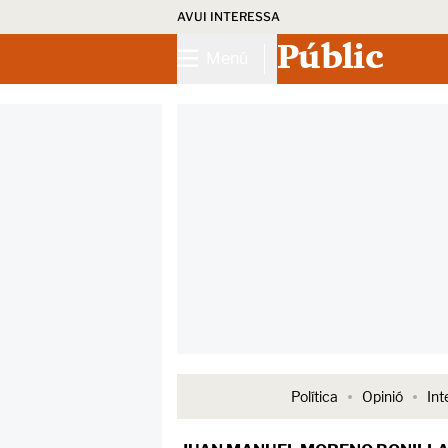
AVUI INTERESSA
Públic
Menú
Política
Opinió
Int