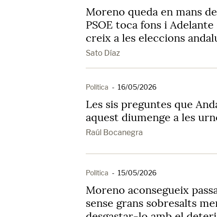
Moreno queda en mans de l
PSOE toca fons i Adelante 
creix a les eleccions andal
Sato Díaz
Política
-
16/05/2026
Les sis preguntes que And
aquest diumenge a les urn
Raúl Bocanegra
Política
-
15/05/2026
Moreno aconsegueix passa
sense grans sobresalts me
desgastar-lo amb el deter