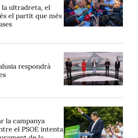
a ultradreta, el
és el partit que més
uses
alusia respondrà
es
r la campanya
ntre el PSOE intenta
iorament de la