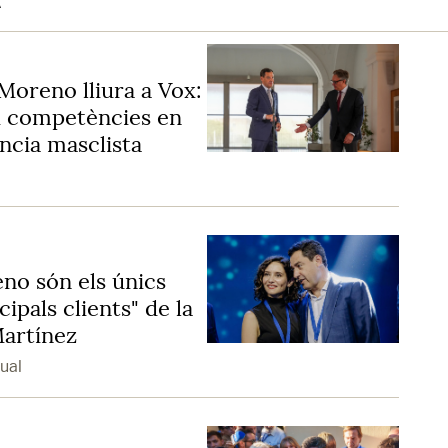
A
 Moreno lliura a Vox:
 i competències en
ència masclista
no són els únics
ipals clients" de la
Martínez
ual