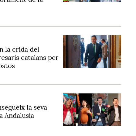
 la crida del
esaris catalans per
ostos
nsegueix la seva
 a Andalusia