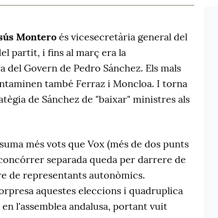
esús Montero
és vicesecretària general del
 partit, i fins al març era la
a del Govern de Pedro Sánchez. Els mals
ontaminen també Ferraz i Moncloa. I torna
ratègia de Sánchez de "baixar" ministres als
.
a suma més vots que Vox (més de dos punts
 concórrer separada queda per darrere de
re de representants autonòmics.
sorpresa aquestes eleccions i quadruplica
 en l'assemblea andalusa, portant vuit