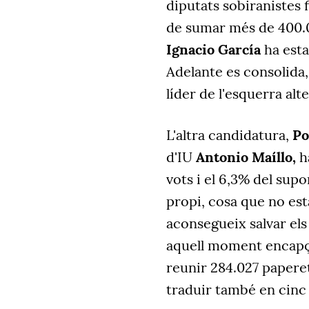
diputats sobiranistes f
de sumar més de 400.00
Ignacio García
ha esta
Adelante es consolida,
líder de l'esquerra alt
L'altra candidatura,
Po
d'IU
Antonio Maíllo,
h
vots i el 6,3% del sup
propi, cosa que no est
aconsegueix salvar els
aquell moment encapça
reunir 284.027 paperet
traduir també en cinc 