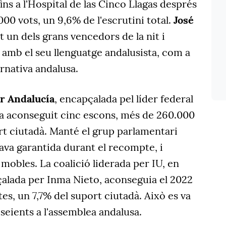
ins a l'Hospital de las Cinco Llagas després
0 vots, un 9,6% de l'escrutini total.
José
t un dels grans vencedors de la nit i
 amb el seu llenguatge andalusista, com a
ernativa andalusa.
r Andalucía
, encapçalada pel líder federal
a aconseguit cinc escons, més de 260.000
ort ciutadà. Manté el grup parlamentari
ava garantida durant el recompte, i
 mobles. La coalició liderada per IU, en
lada per Inma Nieto, aconseguia el 2022
es, un 7,7% del suport ciutadà. Això es va
seients a l'assemblea andalusa.