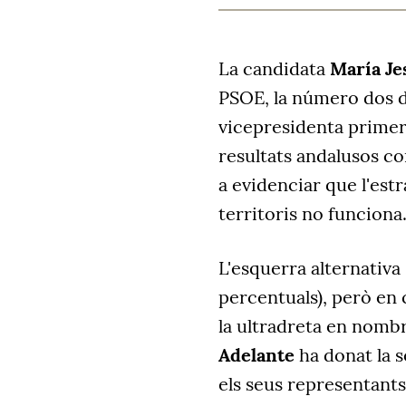
La candidata
María J
PSOE, la número dos del
vicepresidenta primer
resultats andalusos c
a evidenciar que l'est
territoris no funciona
L'esquerra alternativ
percentuals), però en
la ultradreta en nomb
Adelante
ha donat la 
els seus representants