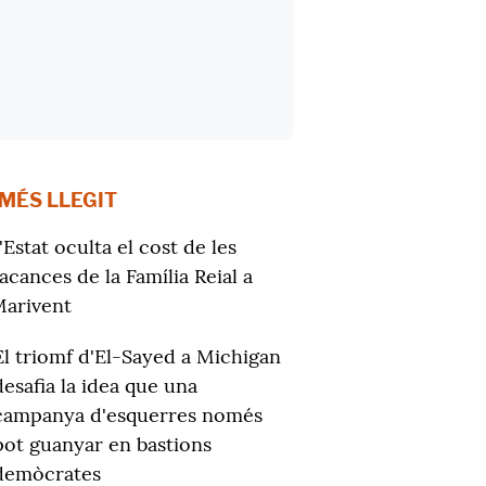
 MÉS LLEGIT
'Estat oculta el cost de les
acances de la Família Reial a
arivent
El triomf d'El-Sayed a Michigan
desafia la idea que una
campanya d'esquerres només
pot guanyar en bastions
demòcrates