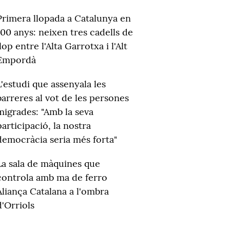
Primera llopada a Catalunya en
100 anys: neixen tres cadells de
llop entre l'Alta Garrotxa i l'Alt
Empordà
L'estudi que assenyala les
barreres al vot de les persones
migrades: "Amb la seva
participació, la nostra
democràcia seria més forta"
La sala de màquines que
controla amb ma de ferro
Aliança Catalana a l'ombra
d'Orriols