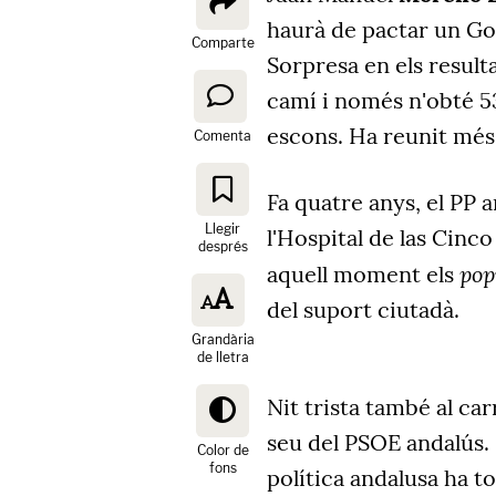
haurà de pactar un Go
Comparte
Sorpresa en els result
camí i només n'obté 53
escons. Ha reunit més 
Comenta
Fa quatre anys, el PP a
Llegir
l'Hospital de las Cinco
després
pop
aquell moment els
del suport ciutadà.
Grandària
de lletra
Nit trista també al car
seu del PSOE andalús. 
Color de
fons
política andalusa ha to