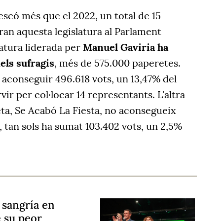
scó més que el 2022, un total de 15
uran aquesta legislatura al Parlament
atura liderada per
Manuel Gaviria ha
els sufragis
, més de 575.000 paperetes.
a aconseguir 496.618 vots, un 13,47% del
rvir per col·locar 14 representants. L'altra
ta, Se Acabó La Fiesta, no aconsegueix
 tan sols ha sumat 103.402 vots, un 2,5%
 sangría en
 su peor