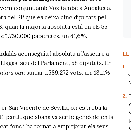
vern conjunt amb Vox també a Andalusia.
ats del PP que es deixa cinc diputats pel
, quan la majoria absoluta està en els 55
d'1.730.000 paperetes, un 41,6%.
ndalús aconseguia l'absoluta a l'asseure a
EL
 Llagas, seu del Parlament, 58 diputats. En
1.
L
ulars van
sumar 1.589.272 vots, un 43,11%
v
M
2.
rer San Vicente de Sevilla, on es troba la
El partit que abans va ser hegemònic en la
cat fons i ha tornat a empitjorar els seus