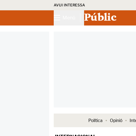
AVUI INTERESSA
Públic
Menú
Política
Opinió
Int