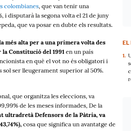
ls colombianes
, que van tenir una
, i disputarà la segona volta el 21 de juny
peda, que va posar en dubte els resultats.
la més alta per a una primera volta des
EL
 la Constitució del 1991
en un país
1.
U
cionista en què el vot no és obligatori i
s
es sol ser lleugerament superior al 50%.
c
r
nal, que organitza les eleccions, va
99,99% de les meses informades, De la
 ultradretà Defensors de la Pàtria, va
(43,74%),
cosa que significa un avantatge de