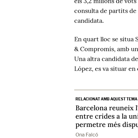
els 3,2 milions de vots
consulta de partits de 
candidata.
En quart lloc se situa 
& Compromís, amb un m
Una altra candidata de
López, es va situar en 
RELACIONAT AMB AQUEST TEMA
Barcelona reuneix l
entre crides a la un
permetre més dispu
Ona Falcó