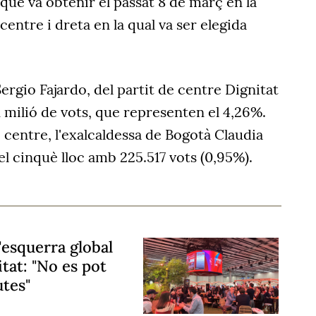
 que va obtenir el passat 8 de març en la
centre i dreta en la qual va ser elegida
Sergio Fajardo, del partit de centre Dignitat
ilió de vots, que representen el 4,26%.
 centre, l'exalcaldessa de Bogotà Claudia
el cinquè lloc amb 225.517 vots (0,95%).
'esquerra global
itat: "No es pot
tes"