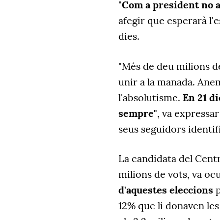
"
Com a president no a
afegir que esperarà l'
dies.
"Més de deu milions d
unir a la manada. Anem 
l'absolutisme.
En 21 d
sempre"
, va expressar
seus seguidors identifi
La candidata del Cent
milions de vots, va ocu
d'aquestes eleccions
p
12% que li donaven les