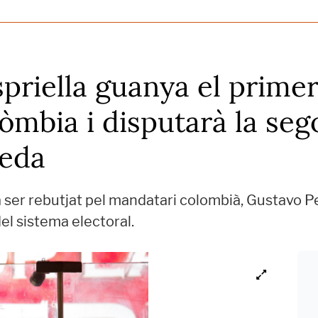
spriella guanya el primer
lòmbia i disputarà la se
peda
a ser rebutjat pel mandatari colombià, Gustavo P
el sistema electoral.