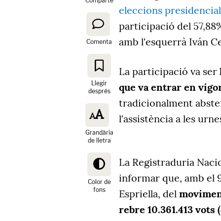
Comparte
eleccions presidencia
participació del 57,88%
amb l'esquerrà Iván Ce
Comenta
La participació va ser
Llegir
que va entrar en vigor
després
tradicionalment absten
l'assistència a les urn
Grandària
de lletra
La Registraduria Nacio
informar que, amb el 
Color de
fons
Espriella, del
moviment
rebre 10.361.413 vots 