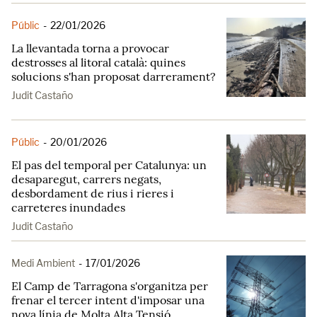
Públic
-
22/01/2026
La llevantada torna a provocar
destrosses al litoral català: quines
solucions s'han proposat darrerament?
Judit Castaño
Públic
-
20/01/2026
El pas del temporal per Catalunya: un
desaparegut, carrers negats,
desbordament de rius i rieres i
carreteres inundades
Judit Castaño
Medi Ambient
-
17/01/2026
El Camp de Tarragona s'organitza per
frenar el tercer intent d'imposar una
nova línia de Molta Alta Tensió