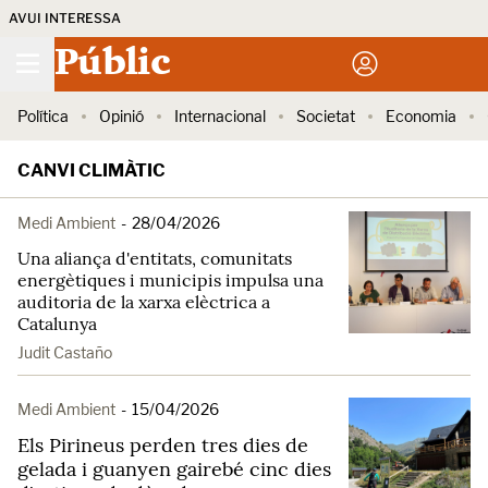
AVUI INTERESSA
Públic
Política
Opinió
Internacional
Societat
Economia
CANVI CLIMÀTIC
Medi Ambient
-
28/04/2026
Una aliança d'entitats, comunitats
energètiques i municipis impulsa una
auditoria de la xarxa elèctrica a
Catalunya
Judit Castaño
Medi Ambient
-
15/04/2026
Els Pirineus perden tres dies de
gelada i guanyen gairebé cinc dies