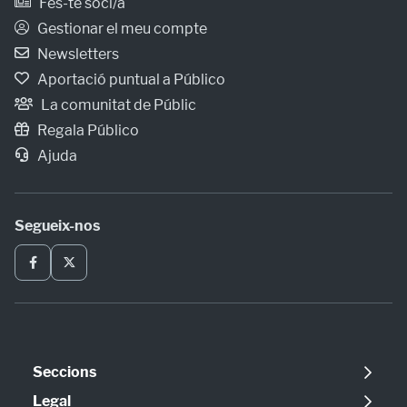
Fes-te soci/a
Gestionar el meu compte
Newsletters
Aportació puntual a Público
La comunitat de Públic
Regala Público
Ajuda
Segueix-nos
Seccions
Política
Legal