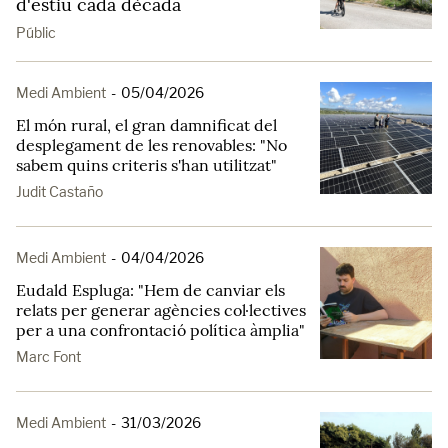
d'estiu cada dècada
Públic
Medi Ambient
-
05/04/2026
El món rural, el gran damnificat del
desplegament de les renovables: "No
sabem quins criteris s'han utilitzat"
Judit Castaño
Medi Ambient
-
04/04/2026
Eudald Espluga: "Hem de canviar els
relats per generar agències col·lectives
per a una confrontació política àmplia"
Marc Font
Medi Ambient
-
31/03/2026