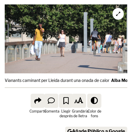
Vianants caminant per Lleida durant una onada de calor
Alba Mor
Comparte
Comenta
Llegir
Grandària
Color de
després
de lletra
fons
Añade Público a Google