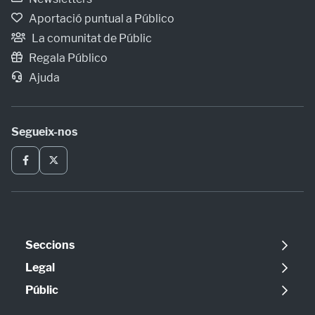
Aportació puntual a Público
La comunitat de Públic
Regala Público
Ajuda
Segueix-nos
Seccions
Política
Legal
Opinió
Avís legal
Públic
Internacional
Política de cookies
Qui som