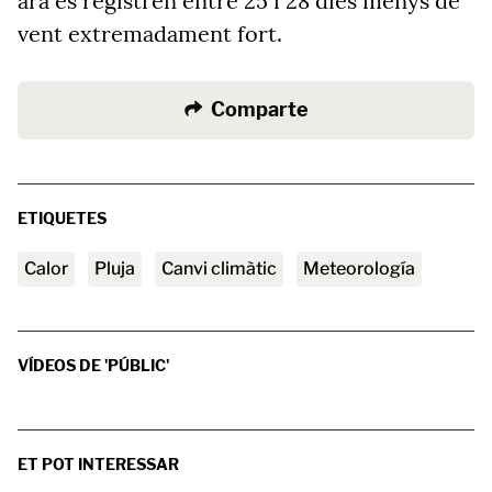
ara es registren entre 25 i 28 dies menys de
vent extremadament fort.
Comparte
ETIQUETES
calor
pluja
canvi climàtic
Meteorología
VÍDEOS DE 'PÚBLIC'
ET POT INTERESSAR