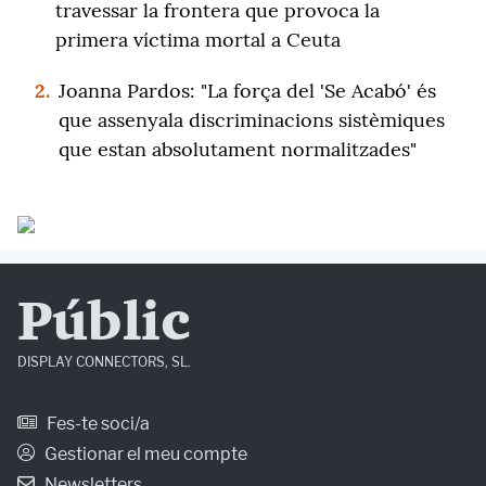
travessar la frontera que provoca la
primera víctima mortal a Ceuta
2.
Joanna Pardos: "La força del 'Se Acabó' és
que assenyala discriminacions sistèmiques
que estan absolutament normalitzades"
Públic
DISPLAY CONNECTORS, SL.
Fes-te soci/a
Gestionar el meu compte
Newsletters