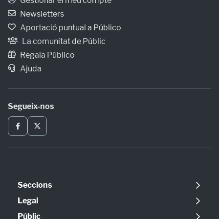
Gestionar el meu compte
Newsletters
Aportació puntual a Público
La comunitat de Públic
Regala Público
Ajuda
Segueix-nos
Seccions
Política
Legal
Opinió
Avís legal
Públic