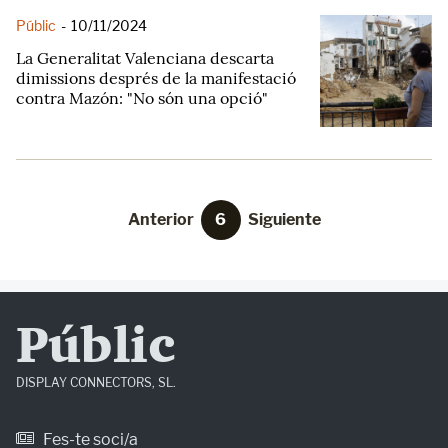
Públic
-
10/11/2024
La Generalitat Valenciana descarta
dimissions després de la manifestació
contra Mazón: "No són una opció"
Anterior
6
Siguiente
Públic
DISPLAY CONNECTORS, SL.
Fes-te soci/a