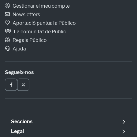
Gestionar el meu compte
Newsletters
Aportació puntual a Público
La comunitat de Públic
Regala Público
Ajuda
Segueix-nos
Seccions
Política
Legal