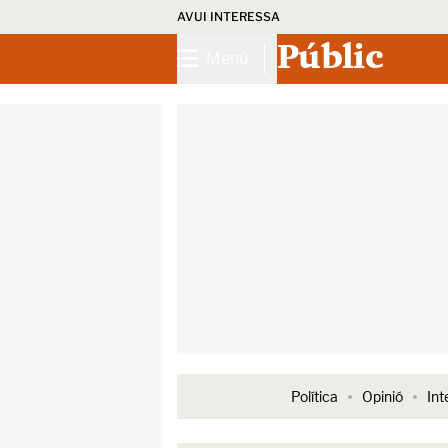
AVUI INTERESSA
Públic
Menú
Política
Opinió
Int