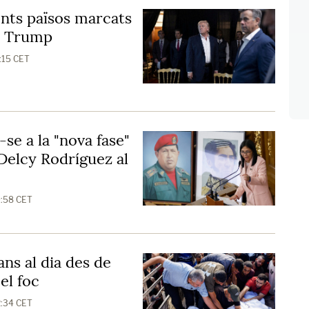
ents països marcats
de Trump
0:15 CET
se a la "nova fase"
Delcy Rodríguez al
9:58 CET
ans al dia des de
 el foc
2:34 CET