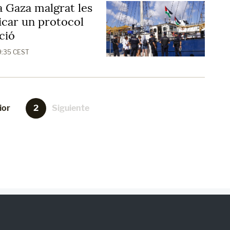
a Gaza malgrat les
icar un protocol
ació
09:35 CEST
ior
1
2
Siguiente