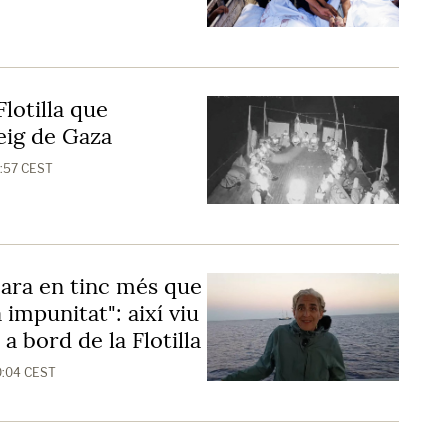
Flotilla que
eig de Gaza
3:57 CEST
cara en tinc més que
 impunitat": així viu
a bord de la Flotilla
0:04 CEST