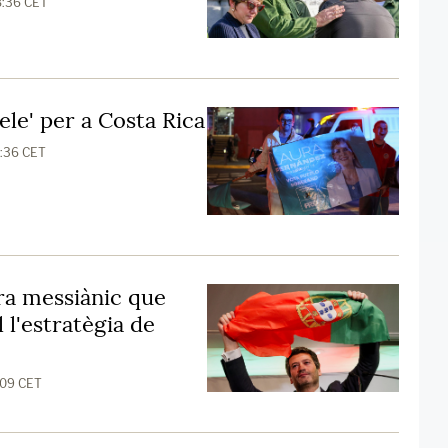
8:36 CET
le' per a Costa Rica
5:36 CET
tra messiànic que
 l'estratègia de
1:09 CET