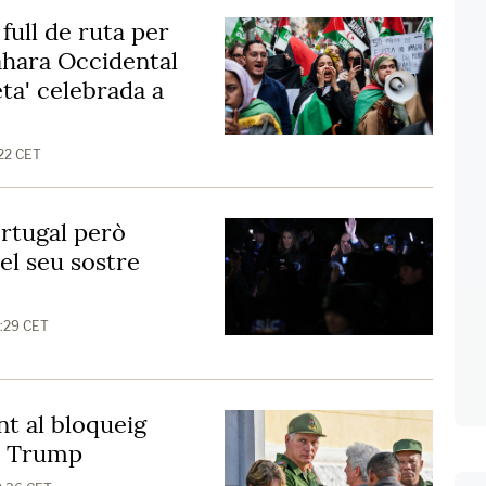
full de ruta per
Sàhara Occidental
eta' celebrada a
:22 CET
ortugal però
el seu sostre
0:29 CET
t al bloqueig
 a Trump