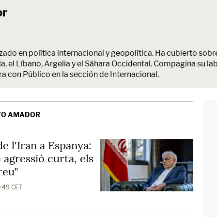
or
zado en política internacional y geopolítica. Ha cubierto sobr
, el Líbano, Argelia y el Sáhara Occidental. Compagina su la
a con Público en la sección de Internacional.
ETO AMADOR
e l'Iran a Espanya:
agressió curta, els
reu"
0:49 CET