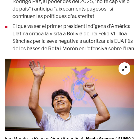
Rodrigo Paz, al poder des del 2025, "no té cap visió
de país" i anticipa "aixecaments pagesos" si
continuen les polítiques d'austeritat
El que va ser el primer president indígena d'Amèrica
Llatina critica la visita a Bolívia del rei Felip VI i lloa
Sánchez per la seva negativa a autoritzar als EUA l'ús
de les bases de Rota i Morón en l'ofensiva sobre l'Iran
Evo Morales a Buenos Aires (Argentina).
Paula Acunzo / ZUMA Wir