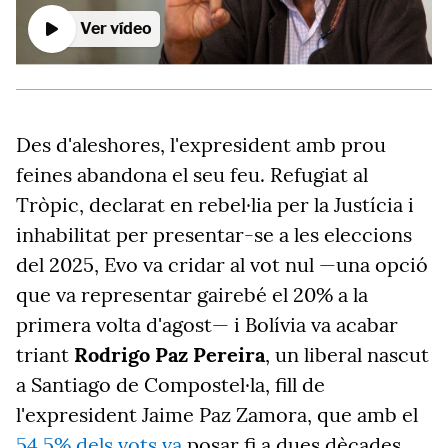
Ver vídeo
Des d'aleshores, l'expresident amb prou
feines abandona el seu feu. Refugiat al
Tròpic, declarat en rebel·lia per la Justícia i
inhabilitat per presentar-se a les eleccions
del 2025, Evo va cridar al vot nul —una opció
que va representar gairebé el 20% a la
primera volta d'agost— i Bolívia va acabar
triant
Rodrigo Paz Pereira
, un
liberal
nascut
a Santiago de Compostel·la, fill de
l'expresident Jaime Paz Zamora, que amb el
54,5% dels vots va
posar fi a dues dècades