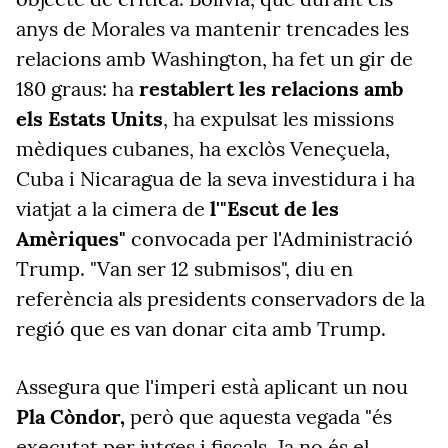
anys de Morales va mantenir trencades les
relacions amb Washington, ha fet un gir de
180 graus: ha
restablert les relacions amb
els Estats Units
, ha expulsat les missions
mèdiques cubanes, ha exclòs Veneçuela,
Cuba i Nicaragua de la seva investidura i ha
viatjat a la cimera de
l'"Escut
de les
Amèriques"
convocada per l'Administració
Trump. "V
an
ser 12 submisos"
,
diu en
referència als presidents conservadors de la
regió que es van donar cita amb Trump.
Assegura que l'imperi està aplicant un nou
Pla Còndor,
però que aquesta vegada
"
és
executat per jutges i fiscals. Ja no és el