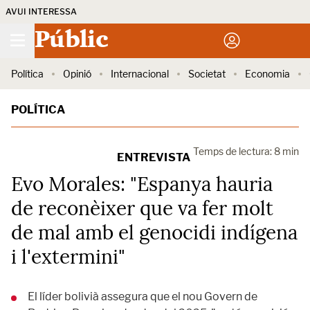
AVUI INTERESSA
Públic
Política
Opinió
Internacional
Societat
Economia
POLÍTICA
Temps de lectura: 8 min
ENTREVISTA
Evo Morales: "Espanya hauria
de reconèixer que va fer molt
de mal amb el genocidi indígena
i l'extermini"
El líder bolivià assegura que el nou Govern de