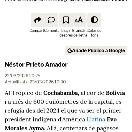
Comparte
Comenta
Llegir
Grandària
Color de
després
de lletra
fons
Añade Público a Google
Néstor Prieto Amador
22/03/2026 20:25
Actualitzat a
23/03/2026 10:30
Al Trópico de
Cochabamba
, al cor de
Bolívia
i a més de 600 quilòmetres de la capital, es
refugia des del 2024 el que va ser el primer
president indígena d'Amèrica
Llatina
Evo
Morales Ayma
. Allà, centenars de pagesos