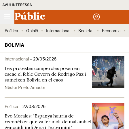
AVUI INTERESSA
Públic
Política
Opinió
Internacional
Societat
Economia
BOLIVIA
Internacional
-
29/05/2026
Les protestes camperoles posen en
escac el feble Govern de Rodrigo Paz i
sumeixen Bolívia en el caos
Néstor Prieto Amador
Política
-
22/03/2026
Evo Morales: "Espanya hauria de
reconèixer que va fer molt de mal amb el
genocidi indígena i l'extermini"