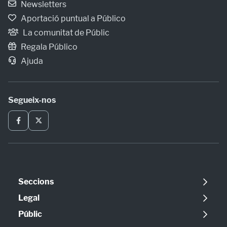
Newsletters
Aportació puntual a Público
La comunitat de Públic
Regala Público
Ajuda
Segueix-nos
Seccions
Política
Legal
Opinió
Avís legal
Públic
Internacional
Política de cookies