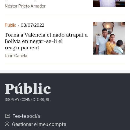
Néstor Prieto Amador
Públic
-
03/07/2022
Torna a València el nadó atrapat a
Bolívia en negar-se-li el
reagrupament
Joan Canela
Públic
DISPLAY CONNECTORS, SL.
Fes-te soci/a
Gestionar el meu compte