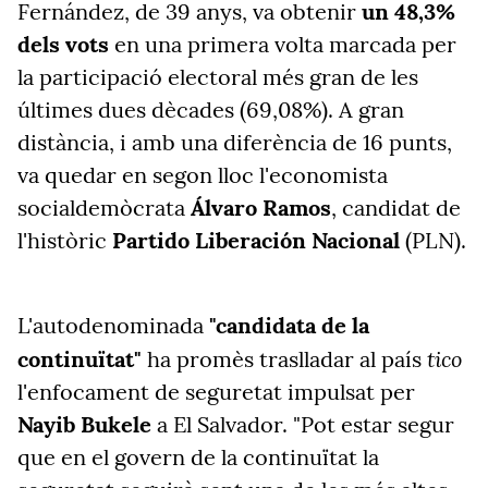
Fernández, de 39 anys, va obtenir
un 48,3%
dels vots
en una primera volta marcada per
la participació electoral més gran de les
últimes dues dècades (69,08%). A gran
distància, i amb una diferència de 16 punts,
va quedar en segon lloc l'economista
socialdemòcrata
Álvaro Ramos
, candidat de
l'històric
Partido Liberación Nacional
(PLN).
L'autodenominada
"candidata de la
tico
continuïtat"
ha promès traslladar al país
l'enfocament de seguretat impulsat per
Nayib Bukele
a El Salvador. "Pot estar segur
que en el govern de la continuïtat la