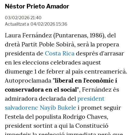
Néstor Prieto Amador
03/02/2026 21:40
Actualitzat a
04/02/2026 15:36
Laura Fernández (Puntarenas, 1986), del
dretà Partit Poble Sobirà, serà la propera
presidenta de
Costa Rica
després d'arrasar
en les eleccions celebrades aquest
diumenge 1 de febrer al país centreamericà.
Autoproclamada
"liberal en l'econòmic i
conservadora en el social"
, Fernández és
admiradora declarada del
president
salvadorenc Nayib Bukele
i promet seguir
l'estela del populista Rodrigo Chaves,
president sortint a qui la Constitució
impedeix la reelecció immediata però que