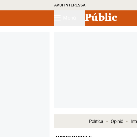
AVUI INTERESSA
Públic
Menú
Política
Opinió
Int