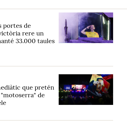
es portes de
victòria rere un
 manté 33.000 taules
 mediàtic que pretén
 "motoserra" de
ele