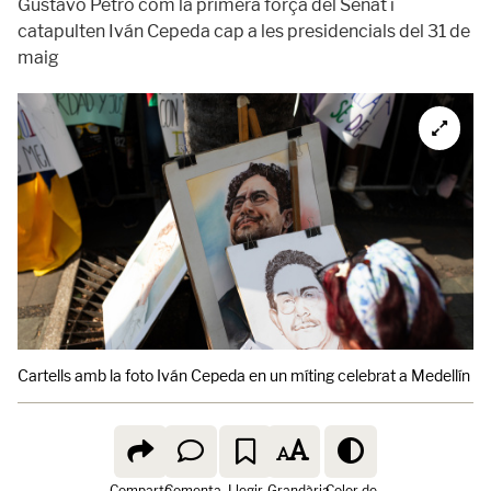
Gustavo Petro com la primera força del Senat i
catapulten Iván Cepeda cap a les presidencials del 31 de
maig
Cartells amb la foto Iván Cepeda en un míting celebrat a Medellí
Comparte
Comenta
Llegir
Grandària
Color de