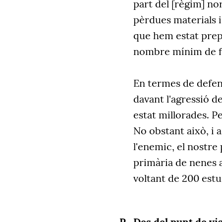
part del [règim] no
pèrdues materials i
que hem estat prepa
nombre mínim de fun
En termes de defen
davant l'agressió de
estat millorades. Pe
No obstant això, i a
l'enemic, el nostre 
primària de nenes a 
voltant de 200 est
Des del punt de vis