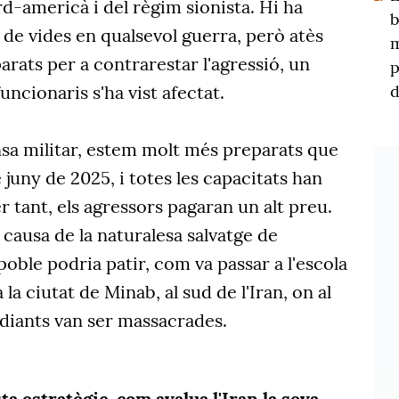
rd-americà i del règim sionista. Hi ha
b
 de vides en qualsevol guerra, però atès
m
rats per a contrarestar l'agressió, un
p
cionaris s'ha vist afectat.
d
sa militar, estem molt més preparats que
 juny de 2025, i totes les capacitats han
r tant, els agressors pagaran un alt preu.
 causa de la naturalesa salvatge de
poble podria patir, com va passar a l'escola
la ciutat de Minab, al sud de l'Iran, on al
udiants van ser massacrades.
ta estratègic, com avalua l'Iran la seva