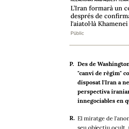
L’Iran formarà un co
després de confirma
l'aiatol·là Khamenei
Públic
Des de Washington s
"canvi de règim" co
disposat l'Iran a n
perspectiva irania
innegociables en q
El miratge
de l'ano
seu objectiu ocult,