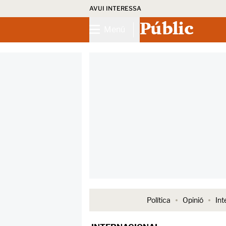
AVUI INTERESSA
Públic
Menú
Política
Opinió
Int