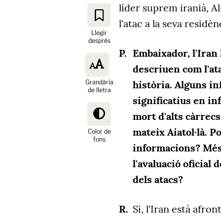
líder suprem iranià, A
l'atac a la seva residèn
Llegir
després
Embaixador, l'Iran
descriuen com l'ata
Grandària
història. Alguns i
de lletra
significatius en in
mort d'alts càrrecs
mateix Aiatol·là. 
Color de
fons
informacions? Més 
l'avaluació oficial 
dels atacs?
Sí, l'Iran està afr