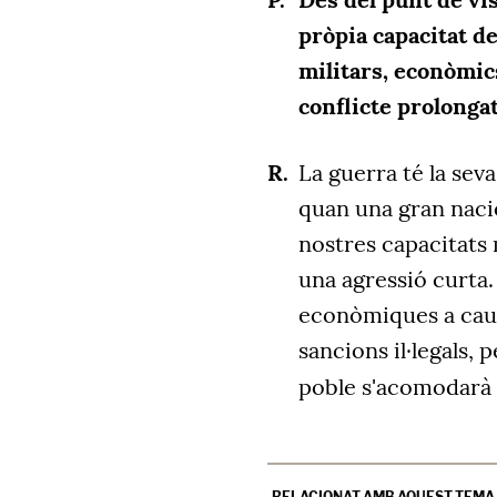
pròpia capacitat d
militars, econòmic
conflicte prolongat
La guerra té la sev
quan una gran nació
nostres capacitats 
una agressió curta
econòmiques a caus
sancions il·legals, 
poble s'acomodarà
RELACIONAT AMB AQUEST TEMA