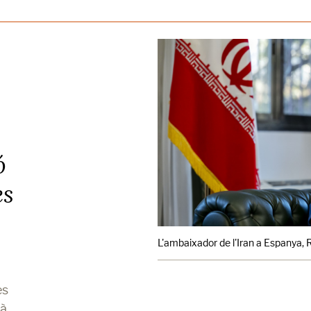
ó
es
L'ambaixador de l'Iran a Espanya, 
es
tà