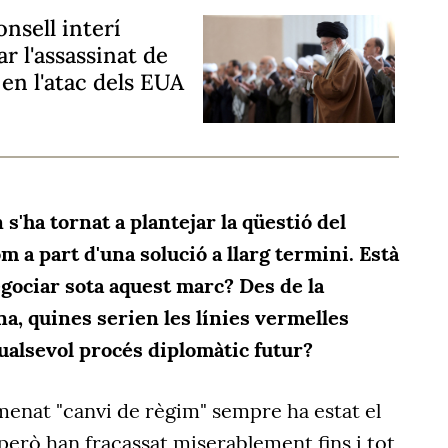
nsell interí
r l'assassinat de
 en l'atac dels EUA
'ha tornat a plantejar la qüestió del
m a part d'una solució a llarg termini. Està
egociar sota aquest marc? Des de la
na, quines serien les línies vermelles
ualsevol procés diplomàtic futur?
menat "canvi de règim" sempre ha estat el
 però han fracassat miserablement fins i tot