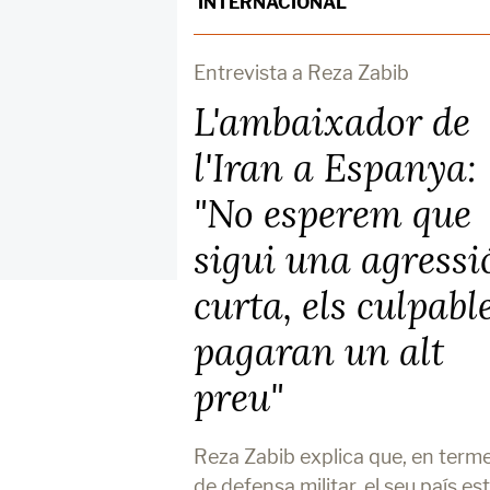
INTERNACIONAL
Entrevista a Reza Zabib
L'ambaixador de
l'Iran a Espanya:
"No esperem que
sigui una agressi
curta, els culpabl
pagaran un alt
preu"
Reza Zabib explica que, en term
de defensa militar, el seu país es