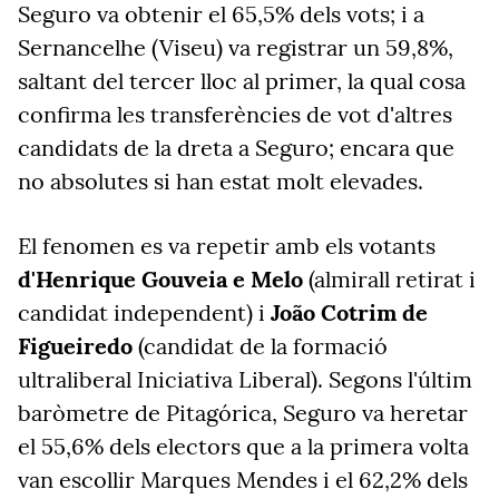
Seguro va obtenir el 65,5% dels vots; i a
Sernancelhe
(Viseu) va registrar un 59,8%,
saltant del tercer lloc al primer, la qual cosa
confirma les
transferències
de vot d'altres
candidats de la dreta a Seguro; encara que
no absolutes si han estat molt elevades.
El fenomen es va repetir amb els votants
d'Henrique Gouveia e Melo
(almirall retirat i
candidat independent) i
João
Cotrim
de
Figueiredo
(candidat de la formació
ultraliberal Iniciativa Liberal). Segons l'últim
baròmetre de Pitagórica, Seguro va heretar
el 55,6% dels electors que a la primera volta
van escollir Marques
Mendes
i el 62,2% dels