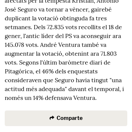
afectats per la tempesta
Kristian
, António
José Seguro va tornar a vèncer, gairebé
duplicant la votació obtinguda fa tres
setmanes. Dels 72.835 vots recollits el 18 de
gener, l'antic líder del PS va aconseguir ara
145.078 vots. André Ventura també va
augmentar la votació, obtenint ara 71.803
vots. Segons l'últim baròmetre diari de
Pitagórica, el 46% dels enquestats
consideraven que Seguro havia tingut "una
actitud més adequada" davant el temporal, i
només un 14% defensava Ventura.
Comparte