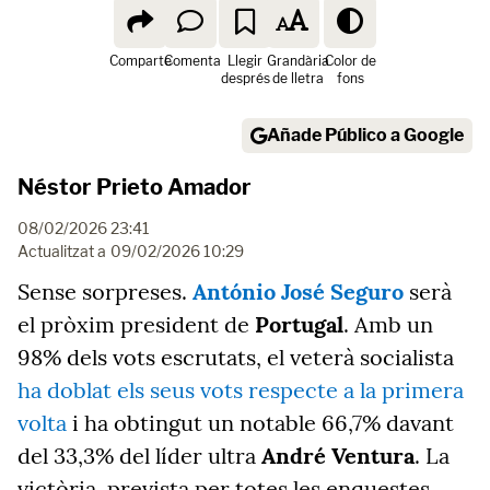
Comparte
Comenta
Llegir
Grandària
Color de
després
de lletra
fons
Añade Público a Google
Néstor Prieto Amador
08/02/2026 23:41
Actualitzat a
09/02/2026 10:29
Sense sorpreses.
António José Seguro
serà
el pròxim president de
Portugal
. Amb un
98% dels vots escrutats, el veterà socialista
ha doblat els seus vots respecte a la primera
volta
i ha obtingut un notable
66,7%
davant
del 33,3% del líder ultra
André Ventura
. La
victòria, prevista per totes les enquestes,