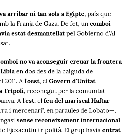
va arribar ni tan sols a Egipte
, país que
mb la Franja de Gaza. De fet, un
comboi
avia estat desmantellat
pel Gobierno d'Al
sat.
comboi no va aconseguir creuar la frontera
 Líbia
en dos des de la caiguda de
l 2011. A
l'oest
, el
Govern d'Unitat
a Trípoli
, reconegut per la comunitat
panya. A
l'est
, el
feu del mariscal Haftar
rra i mercenari", en paraules de Lobato—,
engasi
sense reconeixement internacional
de Ejexacutiu tripolità. El grup havia
entrat