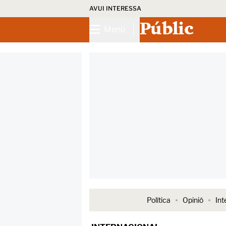
AVUI INTERESSA
Públic
Menú
Política
Opinió
Int