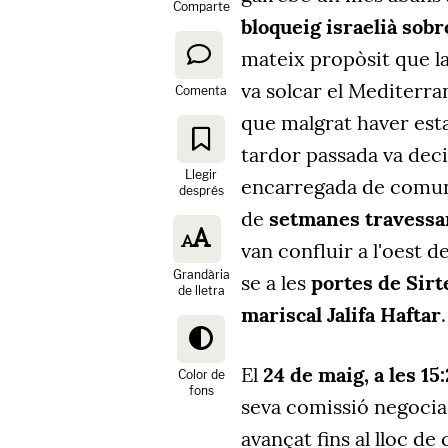
Comparte
bloqueig israelià sob
mateix propòsit que l
va solcar el Mediterra
Comenta
que malgrat haver esta
tardor passada va dec
Llegir
encarregada de comuni
després
de
setmanes travessan
van confluir a l'oest de
Grandària
se a les
portes de Sirt
de lletra
mariscal Jalifa Haftar
.
El
24 de maig, a les 15:
Color de
fons
seva comissió negocia
avançat fins al lloc de