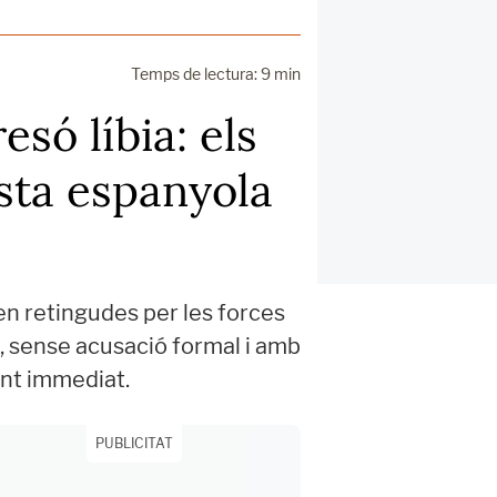
Temps de lectura: 9 min
esó líbia: els
ista espanyola
n retingudes per les forces
—, sense acusació formal i amb
ent immediat.
PUBLICITAT