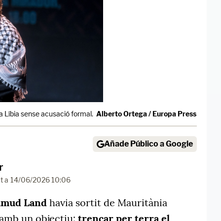
a Líbia sense acusació formal.
Alberto Ortega / Europa Press
Añade Público a Google
r
t a
14/06/2026 10:06
umud Land
havia sortit de Mauritània
 amb un objectiu:
trencar per terra el