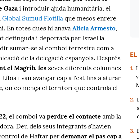
re Gaza
i introduir ajuda humanitària, el
a
Global Sumud Flotilla
que mesos enrere
ni. En totes dues hi anava
Alicia Armesto
,
t detinguda i deportada per Israel la
idir sumar-se al comboi terrestre com a
EL
cació de la delegació espanyola. Després
t el Magrib, les
seves diferents columnes
1.
L
v
 Líbia i van avançar cap a l'est fins a aturar-
M
e
, on comença el territori que controla el
2.
22,
el comboi va
perdre el contacte
amb la
dora. Deu dels seus integrants s'havien
3.
 control de Haftar per
demanar el pas cap a