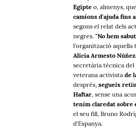
Egipte
o, almenys, que 
camions d'ajuda fins a
segons el relat dels ac
negres.
"No hem sabut 
l'organització aquella 
Alicia Armesto Núñez
secretària tècnica del
veterana activista
de l
després,
segueix retin
Haftar
, sense una acus
tenim claredat sobre e
el seu fill, Bruno Rod
d'Espanya.