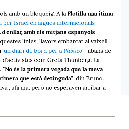
ols amb un bloqueig. A la
Flotilla marítima
 per Israel en aigües internacionals
 d'enllaç amb els mitjans espanyols
—
uestes línies, llavors embarcat al vaixell
Público—
ar
un diari de bord per a
abans de
t d'activistes com Greta Thunberg. La
c.
"No és la primera vegada que la meva
primera que està detinguda"
, diu Bruno.
va", afirma, però no esperaven arribar a