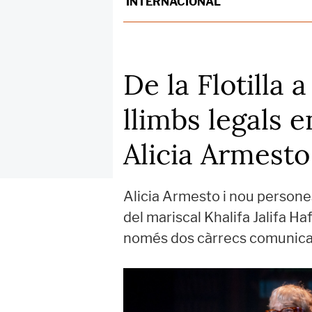
INTERNACIONAL
De la Flotilla 
llimbs legals 
Alicia Armesto
Alicia Armesto i nou person
del mariscal Khalifa Jalifa H
només dos càrrecs comunicats