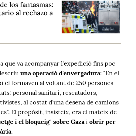
 de los fantasmas:
tario al rechazo a
sta que va acompanyar l'expedició fins poc
 descriu
una operació d'envergadura
: "En el
oi el formaven al voltant de 250 persones
ats: personal sanitari, rescatadors,
ctivistes, al costat d'una desena de camions
es". El propòsit, insisteix, era el mateix de
setge i el bloqueig" sobre Gaza
i
obrir per
ària.