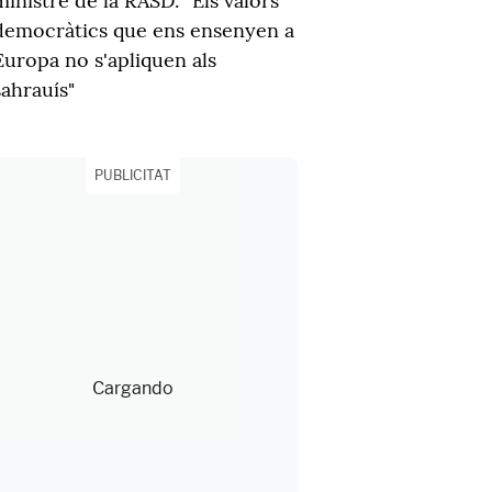
ministre de la RASD: "Els valors
democràtics que ens ensenyen a
Europa no s'apliquen als
sahrauís"
PUBLICITAT