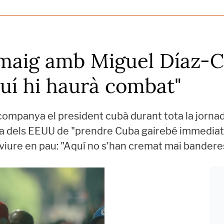
maig amb Miguel Díaz-Ca
uí hi haurà combat"
acompanya el president cubà durant tota la jorna
ça dels EEUU de "prendre Cuba gairebé immediat
viure en pau: "Aquí no s'han cremat mai bander