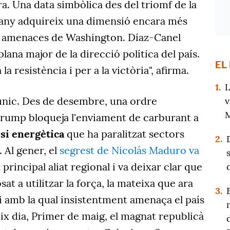
ra. Una data simbòlica des del triomf de la
 any adquireix una dimensió encara més
s amenaces de Washington. Díaz-Canel
plana major de la direcció política del país.
EL
 la resistència i per a la victòria", afirma.
1.
L
nic. Des de desembre, una ordre
v
M
rump bloqueja l'enviament de carburant a
isi energètica
que ha paralitzat sectors
2.
 Al gener, el
segrest de Nicolás Maduro va
 principal aliat regional i va deixar clar que
t a utilitzar la força, la mateixa que ara
3.
 i amb la qual insistentment amenaça el país
ix dia, Primer de maig, el magnat republicà