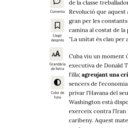
de la classe treballado
Revolució que aquest
Comenta
gran per les constant
camina al costat de la 
Llegir
"La unitat és clau per a
després
Cuba viu un moment ú
executiva de Donald T
Grandària
de lletra
l'illa;
agreujant una cr
sencers de l'economia.
privar l'Havana del seu
Color de
fons
Washington està disposa
exerceix contra l'Iran
caribeny. Aquest mate