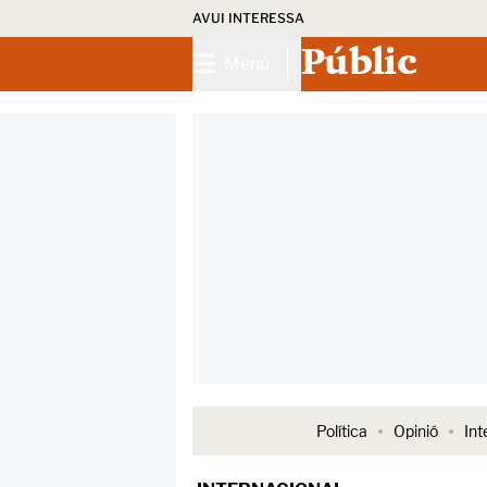
AVUI INTERESSA
Públic
Menú
Política
Opinió
Int