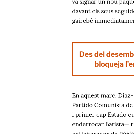
va signar un nou paqu
davant els seus segui
gairebé immediatamen
Des del desembr
bloqueja l'e
En aquest marc, Díaz
Partido Comunista de 
i primer cap Estado cu
enderrocar Batista— r
Públi
col·laborador de