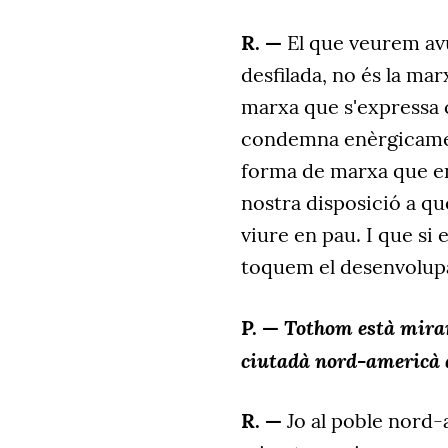
R. —
El que veurem av
desfilada, no és la ma
marxa que s'expressa 
condemna enèrgicament
forma de marxa que enf
nostra disposició a qu
viure en pau. I que si
toquem el desenvolup
Tothom està miran
P. —
ciutadà nord-americà qu
R. —
Jo al poble nord-