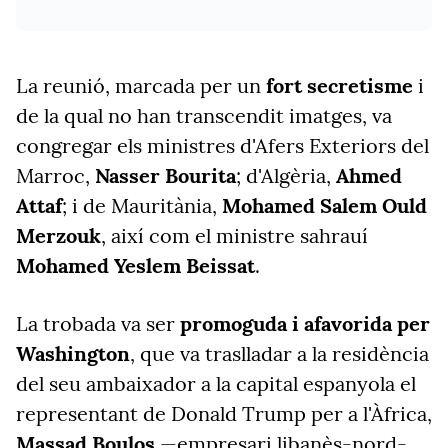
La reunió, marcada per un
fort secretisme
i
de la qual no han transcendit imatges, va
congregar els ministres d'Afers Exteriors del
Marroc,
Nasser Bourita
; d'Algèria,
Ahmed
Attaf
; i de Mauritània,
Mohamed Salem Ould
Merzouk
, així com el ministre sahrauí
Mohamed Yeslem Beissat
.
La trobada va ser
promoguda i afavorida per
Washington
, que va traslladar a la residència
del seu ambaixador a la capital espanyola el
representant de Donald Trump per a l'Àfrica,
Massad Boulos
—empresari libanès-nord-