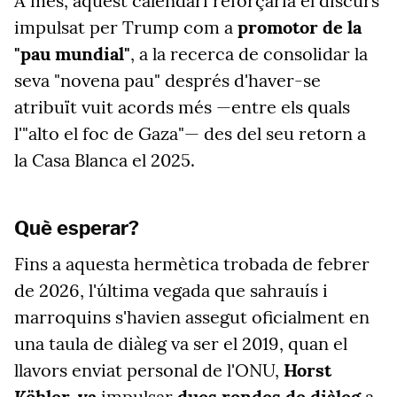
A més, aquest calendari reforçaria el discurs
impulsat per Trump com a
promotor de la
"pau mundial"
, a la recerca de consolidar la
seva "novena pau" després d'haver-se
atribuït vuit acords més —entre els quals
l'"alto el foc de Gaza"— des del seu retorn a
la Casa Blanca el 2025.
Què esperar?
Fins a aquesta hermètica trobada de febrer
de 2026, l'última vegada que sahrauís i
marroquins s'havien assegut oficialment en
una taula de diàleg va ser el 2019, quan el
llavors enviat personal de l'ONU,
Horst
Köhler, va
impulsar
dues rondes de diàleg
a