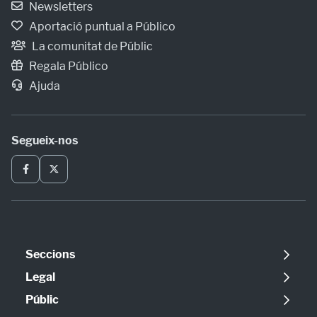
Newsletters
Aportació puntual a Público
La comunitat de Públic
Regala Público
Ajuda
Segueix-nos
Seccions
Política
Legal
Opinió
Avís legal
Públic
Internacional
Política de cookies