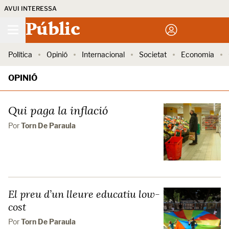
AVUI INTERESSA
Públic
Política
Opinió
Internacional
Societat
Economia
OPINIÓ
Qui paga la inflació
Por
Torn De Paraula
El preu d’un lleure educatiu low-
cost
Por
Torn De Paraula