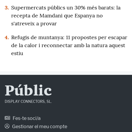
3.
Supermercats públics un 30% més barats: la
recepta de Mamdani que Espanya no
s'atreveix a provar
4.
Refugis de muntanya: 11 propostes per escapar
de la calor i reconnectar amb la natura aquest
estiu
Públic
DISPLAY CONNECTORS, SL.
Fes-te soci/a
Gestionar el meu compte