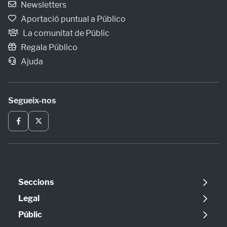
Newsletters
Aportació puntual a Público
La comunitat de Públic
Regala Público
Ajuda
Segueix-nos
Seccions
Política
Legal
Opinió
Avís legal
Públic
Internacional
Política de cookies