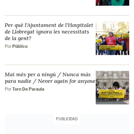
Per què l'Ajuntament de l'Hospitalet
de Llobregat ignora les necessitats
de la gent?
Por
Público
Mai més per a ningú / Nunca más
para nadie / Never again for anyone
Por
Torn De Paraula
PUBLICIDAD