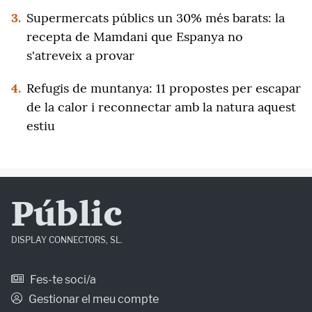
3.
Supermercats públics un 30% més barats: la
recepta de Mamdani que Espanya no
s'atreveix a provar
4.
Refugis de muntanya: 11 propostes per escapar
de la calor i reconnectar amb la natura aquest
estiu
Públic
DISPLAY CONNECTORS, SL.
Fes-te soci/a
Gestionar el meu compte