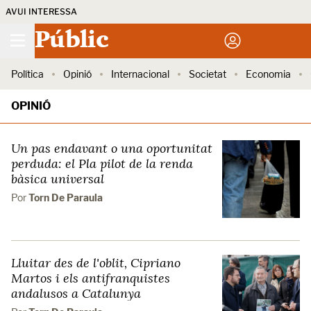
AVUI INTERESSA
Públic
Política
Opinió
Internacional
Societat
Economia
OPINIÓ
Un pas endavant o una oportunitat
perduda: el Pla pilot de la renda
bàsica universal
Por
Torn De Paraula
Lluitar des de l'oblit, Cipriano
Martos i els antifranquistes
andalusos a Catalunya