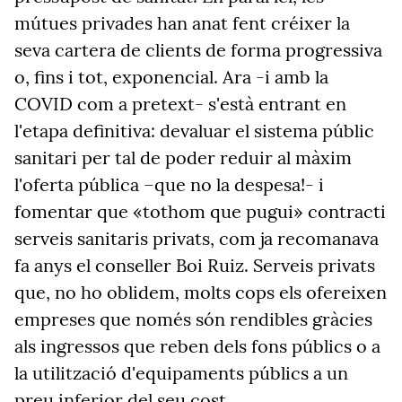
mútues privades han anat fent créixer la
seva cartera de clients de forma progressiva
o, fins i tot, exponencial. Ara -i amb la
COVID com a pretext- s'està entrant en
l'etapa definitiva: devaluar el sistema públic
sanitari per tal de poder reduir al màxim
l'oferta pública –que no la despesa!- i
fomentar que «tothom que pugui» contracti
serveis sanitaris privats, com ja recomanava
fa anys el conseller Boi Ruiz. Serveis privats
que, no ho oblidem, molts cops els ofereixen
empreses que només són rendibles gràcies
als ingressos que reben dels fons públics o a
la utilització d'equipaments públics a un
preu inferior del seu cost.