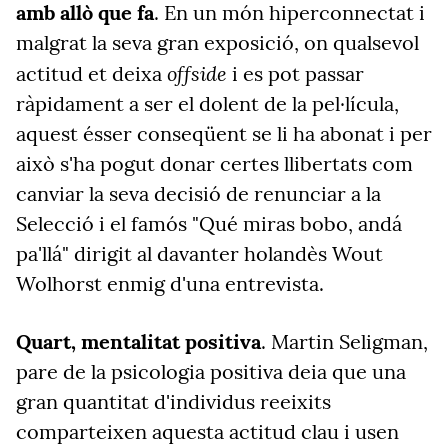
amb allò que fa
. En un món hiperconnectat i
malgrat la seva gran exposició, on qualsevol
offside
actitud et deixa
i es pot passar
ràpidament a ser el dolent de la pel·lícula,
aquest ésser conseqüent se li ha abonat i per
això s'ha pogut donar certes llibertats com
canviar la seva decisió de renunciar a la
Selecció i el famós "Qué miras bobo, andá
pa'llá" dirigit al davanter holandès Wout
Wolhorst enmig d'una entrevista.
Quart, mentalitat positiva
. Martin Seligman,
pare de la psicologia positiva deia que una
gran quantitat d'individus reeixits
comparteixen aquesta actitud clau i usen