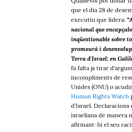
Qualsevol pot donar un
que el dia 28 de dese
“
executiu que lidera:
nacional que encapçalo:
inqüestionable sobre tot
promourà i desenvolupa
Terra d'Israel: en Gali
fa falta ja tirar d'arg
incompliments de reso
Unides (ONU) o acudir
Human Rights Watch
p
d'Israel. Declaracion
israeliana de manera n
afirmant-hi el seu ra