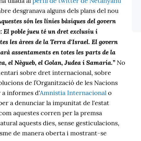
a ullada al
perfil de twitter de Netanyahu
mbre desgranava alguns dels plans del nou
Aquestes són les línies bàsiques del govern
 El poble jueu té un dret exclusiu i
es les àrees de la Terra d'Israel. El govern
rà assentaments en totes les parts de la
lea, el Nègueb, el Golan, Judea i Samaria.”
No
umentari sobre dret internacional, sobre
lucions de l’Organització de les Nacions
 a informes d'
Amnistia Internacional
o
er a denunciar la impunitat de l'estat
s com aquestes corren per la premsa
atural aquests dies, sense gesticulacions,
cisme de manera oberta i mostrant-se