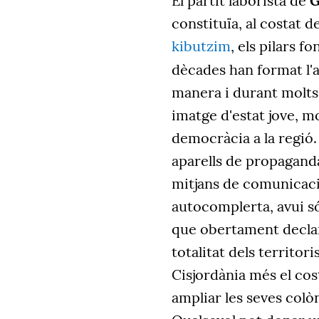
El partit laborista de
G
constituïa, al costat d
kibutzim
, els pilars f
dècades han format l
manera i durant molts
imatge d'estat jove, mo
democràcia a la regió.
aparells de propaganda
mitjans de comunicaci
autocomplerta, avui són
que obertament declar
totalitat dels territori
Cisjordània més el cost
ampliar les seves colòn