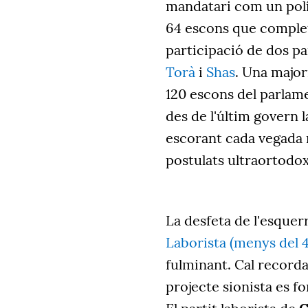
mandatari com un polít
64 escons que comple
participació de dos pa
Torà
i
Shas
. Una major
120 escons del parlamen
des de l'últim govern l
escorant cada vegada 
postulats ultraortodo
La desfeta de l'esquer
Laborista (menys del 4
fulminant. Cal recordar
projecte sionista es 