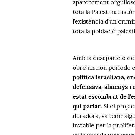
aparentment orgulloso
tota la Palestina his
l’existència d’un crimi
tota la població pales
Amb la desaparició de
obre un nou període en
política israeliana, en
defensava, almenys ret
estat escombrat de l'
qui parlar.
Si el projec
duradora, va tenir algu
inviable per la prolif
cada vegada més esc