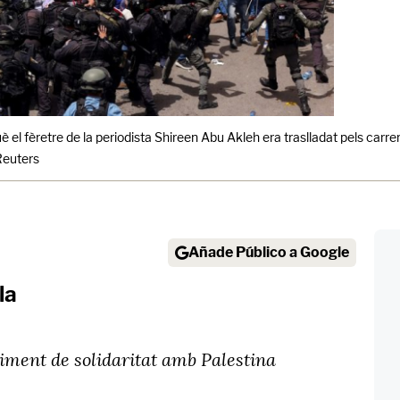
 el fèretre de la periodista Shireen Abu Akleh era traslladat pels carre
euters
Añade Público a Google
la
ment de solidaritat amb Palestina