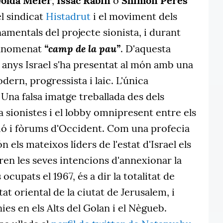
olda Meier
,
Issac Rabin
o
Shimon Peres
el sindicat
Histadrut
i el moviment dels
onamentals del projecte sionista, i durant
“camp de la pau”
'anomenat
. D'aquesta
 anys Israel s'ha presentat al món amb una
dern, progressista i laic. L'única
 Una falsa imatge treballada des dels
 sionistes i el lobby omnipresent entre els
ó i fòrums d'Occident. Com una profecia
 els mateixos líders de l'estat d'Israel els
en les seves intencions d'annexionar la
s ocupats el 1967, és a dir la totalitat de
at oriental de la ciutat de Jerusalem, i
ies en els Alts del Golan i el Nègueb.