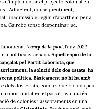
s d'implementar el projecte colonial en
tòrica. Admetent, conseqüentment,
nal i inadmissible règim d'apartheid per a
tina. Gairebé sense despentinar-se.
camp de la pau",
 l'anomenat "
l'any 2023
 la política israeliana.
Aquell espai de la
capçalat pel Partit Laborista, que
òricament, la solució dels dos estats, ha
escena política. Bàsicament no hi ha amb
te dels dos estats, com a solució d'una pau
na oportunitat en el passat, avui dia és
eració de colònies i assentaments en una
rostonada
Cisjordània
. Era funcional, això