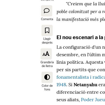
"Creiem que la llu
poble colonitzat per a r
la manifestació més pl
Comenta
El nou escenari a la 
Llegir
després
La configuració d'un n
desembre, en l'últim 
línia política. Aquest
Grandària
de lletra
per sis partits que c
fonamentalista i radical
1948
. Si
Netanyahu
era
Color de
fons
diferenciació entre col
seus aliats,
Poder Jueu