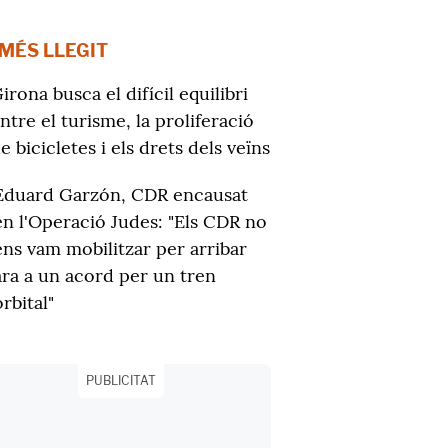
 MÉS LLEGIT
irona busca el difícil equilibri
ntre el turisme, la proliferació
e bicicletes i els drets dels veïns
Eduard Garzón, CDR encausat
en l'Operació Judes: "Els CDR no
ens vam mobilitzar per arribar
ara a un acord per un tren
orbital"
PUBLICITAT