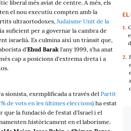
ic liberal més aviat de centre. A més, els
ten el nou executiu compten amb la
EL
rtits ultraortodoxes,
Judaisme Unit de la
1.
G
ia suficient per a governar la cambra de
e
t israelià. Es culmina així un trànsit que,
d
aborista d'
Ehud Barak
l'any 1999, s'ha anat
2.
més cap a posicions d'extrema dreta i a
xos.
ra sionista, exemplificada a través del
Partit
% de vots en les últimes eleccions)
ha estat
 que la fundació de l'estat d'Israel i el
fonamenten històricament en el laborisme.