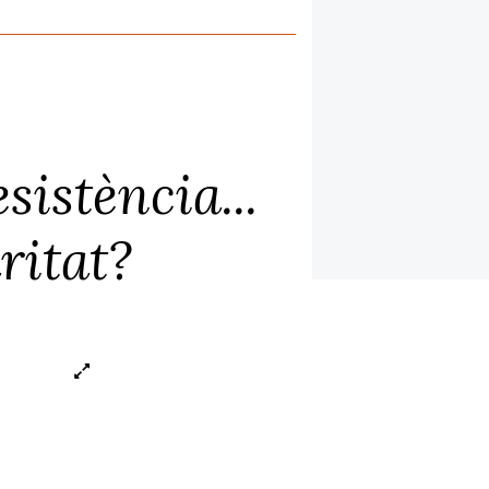
sistència...
ritat?