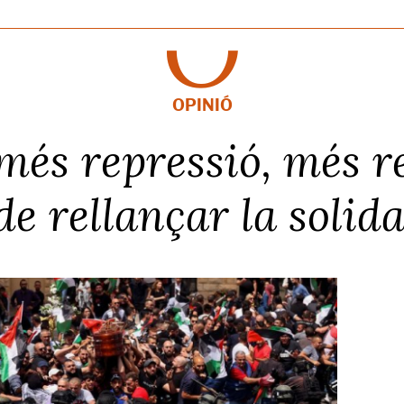
OPINIÓ
més repressió, més re
de rellançar la solida