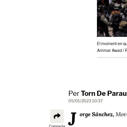
El moment en què
Ammar Awad / R
Per
Torn De Parau
05/01/2023 10:37
J
orge Sánchez,
Movi
Comparte