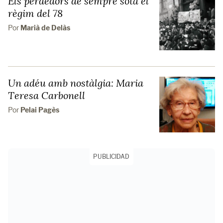
Els perdedors de sempre sota el
règim del 78
Por
Marià de Delàs
Un adéu amb nostàlgia: Maria
Teresa Carbonell
Por
Pelai Pagès
PUBLICIDAD