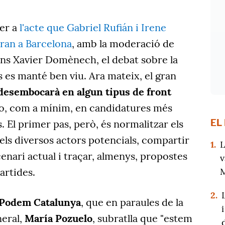
per a
l'acte que Gabriel Rufián i Irene
ran a Barcelona
, amb la moderació de
uns Xavier Domènech, el debat sobre la
s es manté ben viu. Ara mateix, el gran
t desembocarà en algun tipus de front
o, com a mínim, en candidatures més
EL
. El primer pas, però, és normalitzar els
 els diversos actors potencials, compartir
1.
L
cenari actual i traçar, almenys, propostes
v
M
artides.
2.
Podem Catalunya
, que en paraules de la
eral,
María Pozuelo
, subratlla que "estem