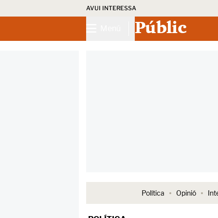
AVUI INTERESSA
Públic
Menú
Política
Opinió
Int