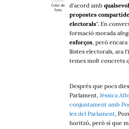
d'acord amb
qualsevol
Color de
fons
propostes compartides,
electorals
". En conver
formació morada afege
esforços
, però encara
llistes electorals, ara 
temes molt concrets qu
Després que pocs dies
Parlament,
Jéssica Alb
conjuntament amb Pode
les del Parlament
, Poz
horitzó, però sí que 