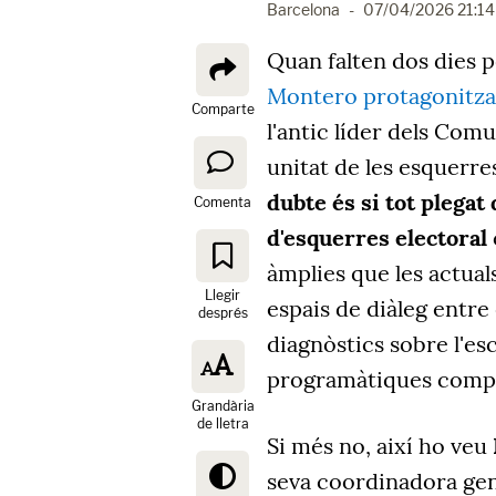
Barcelona
-
07/04/2026 21:14
Quan falten dos dies 
Montero protagonitza
Comparte
l'antic líder dels Com
unitat de les esquerre
dubte és si tot plega
Comenta
d'esquerres electoral
àmplies que les actuals
Llegir
espais de diàleg entre
després
diagnòstics sobre l'es
programàtiques comp
Grandària
de lletra
Si més no, així ho veu
seva coordinadora gen