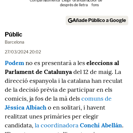
Comparte
Comenta
Llegir
Grandària
Color de
després
de lletra
fons
Añade Público a Google
Públic
Barcelona
27/03/2024 20:02
Podem
no es presentarà a les
eleccions al
Parlament de Catalunya
del 12 de maig. La
direcció espanyola i la catalana han reculat
de la decisió prèvia de participar en els
comicis, ja fos de la mà dels
comuns de
Jéssica Albiach
o en solitari, i havent
realitzat unes primàries per elegir
candidata,
la coordinadora
Conchi Abellán
.