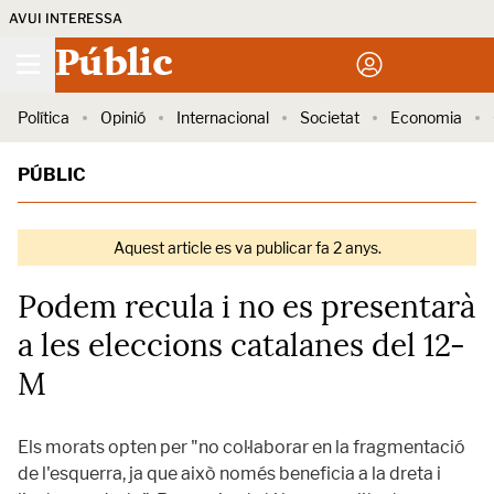
AVUI INTERESSA
Públic
Política
Opinió
Internacional
Societat
Economia
PÚBLIC
Aquest article es va publicar fa 2 anys.
Podem recula i no es presentarà
a les eleccions catalanes del 12-
M
Els morats opten per "no col·laborar en la fragmentació
de l'esquerra, ja que això només beneficia a la dreta i