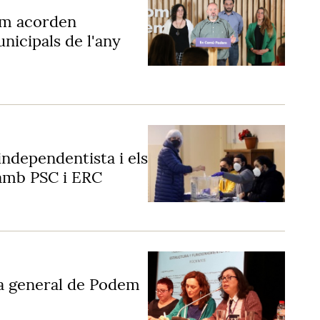
em acorden
nicipals de l'any
independentista i els
amb PSC i ERC
ia general de Podem