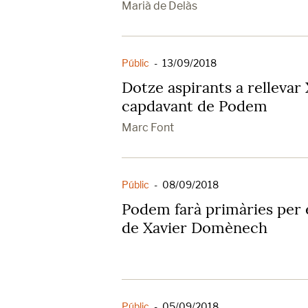
Marià de Delàs
Públic
-
13/09/2018
Dotze aspirants a relleva
capdavant de Podem
Marc Font
Públic
-
08/09/2018
Podem farà primàries per e
de Xavier Domènech
Públic
-
05/09/2018