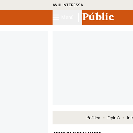
AVUI INTERESSA
Públic
Menú
Política
Opinió
Int