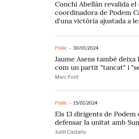
Conchi Abellán revalida el
coordinadora de Podem Ca
d'una victòria ajustada a l
Públic
-
30/01/2024
Jaume Asens també deixa 
com un partit "tancat" i "s
Marc Font
Públic
-
15/01/2024
Els 13 dirigents de Podem
defensar la unitat amb Sum
Judit Castaño