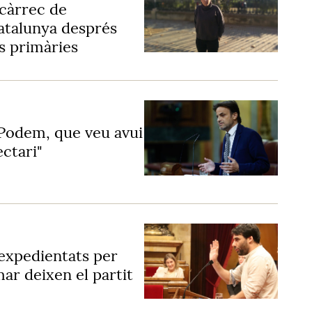
 càrrec de
talunya després
es primàries
Podem, que veu avui
ectari"
 expedientats per
ar deixen el partit