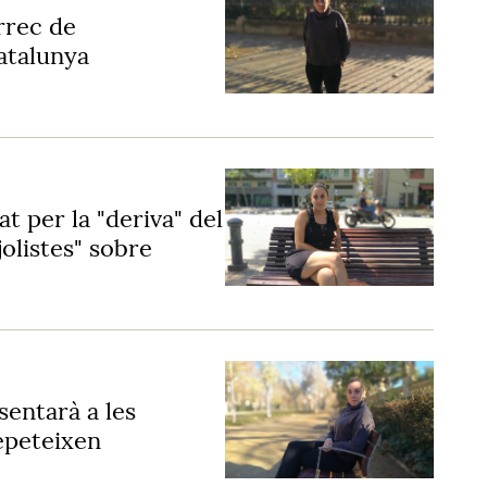
rrec de
atalunya
 per la "deriva" del
olistes" sobre
entarà a les
repeteixen