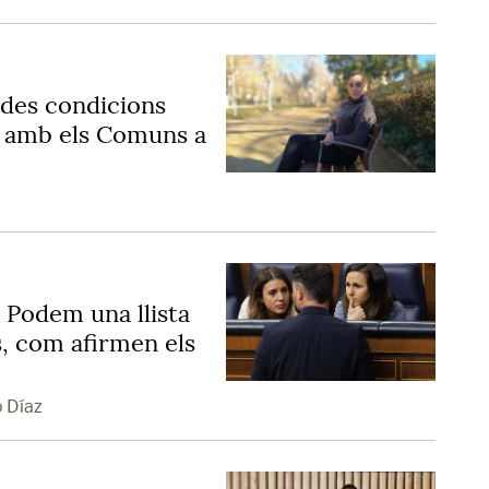
ades condicions
 amb els Comuns a
"
 Podem una llista
s, com afirmen els
o Díaz