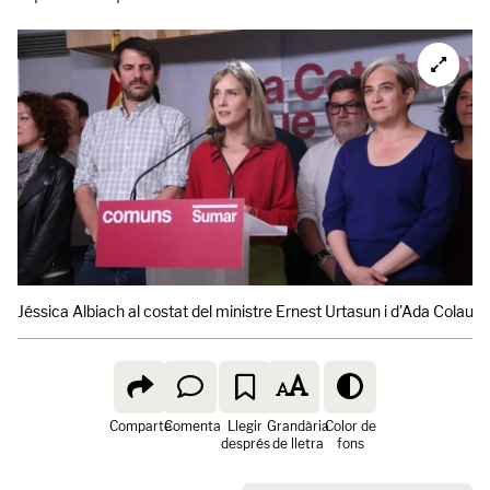
Jéssica Albiach al costat del ministre Ernest Urtasun i d'Ada Colau du
Comparte
Comenta
Llegir
Grandària
Color de
després
de lletra
fons