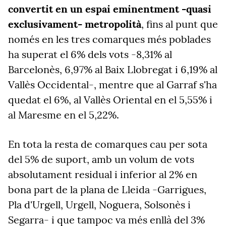
convertit en un espai eminentment -quasi
exclusivament- metropolità
, fins al punt que
només en les tres comarques més poblades
ha superat el 6% dels vots -8,31% al
Barcelonès, 6,97% al Baix Llobregat i 6,19% al
Vallès Occidental-, mentre que al Garraf s'ha
quedat el 6%, al Vallès Oriental en el 5,55% i
al Maresme en el 5,22%.
En tota la resta de comarques cau per sota
del 5% de suport, amb un volum de vots
absolutament residual i inferior al 2% en
bona part de la plana de Lleida -Garrigues,
Pla d'Urgell, Urgell, Noguera, Solsonès i
Segarra- i que tampoc va més enllà del 3%