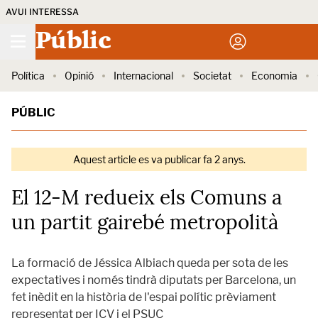
AVUI INTERESSA
Públic
Política
Opinió
Internacional
Societat
Economia
PÚBLIC
Aquest article es va publicar fa 2 anys.
El 12-M redueix els Comuns a
un partit gairebé metropolità
La formació de Jéssica Albiach queda per sota de les
expectatives i només tindrà diputats per Barcelona, un
fet inèdit en la història de l'espai polític prèviament
representat per ICV i el PSUC