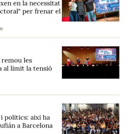
xen en la necessitat
ctoral" per frenar el
de
o remou les
al límit la tensió
i polítics: així ha
Rufián a Barcelona