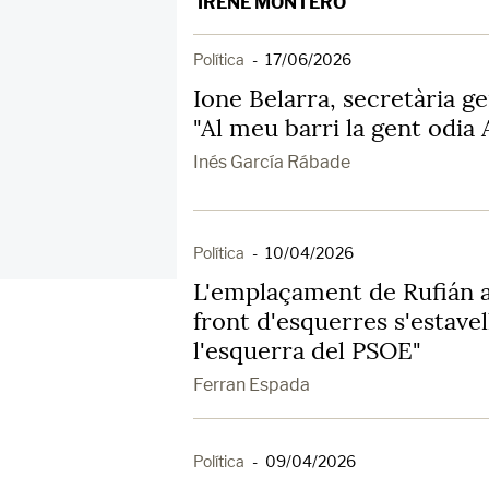
IRENE MONTERO
Política
-
17/06/2026
Ione Belarra, secretària 
"Al meu barri la gent odia
Inés García Rábade
Política
-
10/04/2026
L'emplaçament de Rufián a
front d'esquerres s'estave
l'esquerra del PSOE"
Ferran Espada
Política
-
09/04/2026