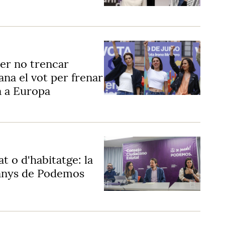
er no trencar
ana el vot per frenar
a a Europa
at o d'habitatge: la
u anys de Podemos