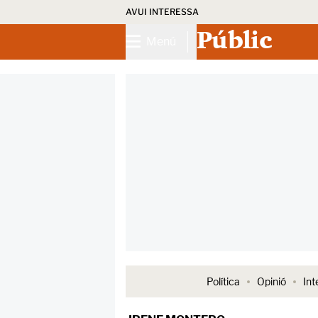
AVUI INTERESSA
Públic
Menú
Política
Opinió
Int