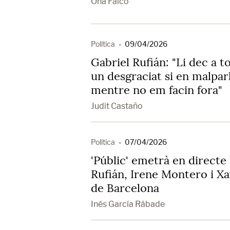
Ona Falcó
Política
-
09/04/2026
Gabriel Rufián: "Li dec a t
un desgraciat si en malparl
mentre no em facin fora"
Judit Castaño
Política
-
07/04/2026
'Públic' emetrà en directe 
Rufián, Irene Montero i 
de Barcelona
Inés García Rábade