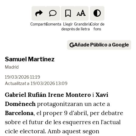
Comparte
Comenta
Llegir
Grandària
Color de
després
de lletra
fons
Añade Público a Google
Samuel Martínez
Madrid
19/03/2026 11:19
Actualitzat a
19/03/2026 13:09
Gabriel Rufián
Irene Montero
i
Xavi
Domènech
protagonitzaran un acte a
Barcelona
, el proper 9 d'abril, per debatre
sobre el futur de les esquerres en l'actual
cicle electoral. Amb aquest segon