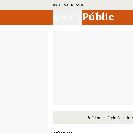
AVUI INTERESSA
Públic
Menú
Política
Opinió
Int