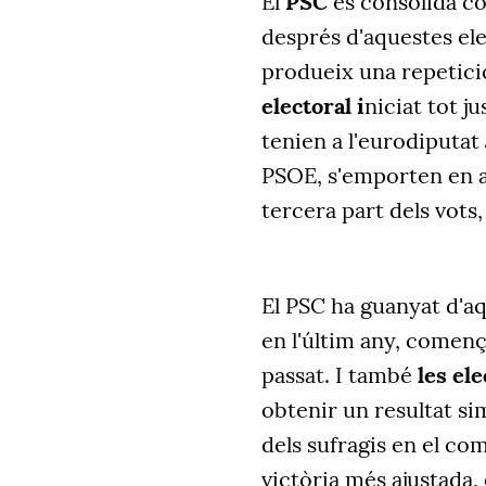
El
PSC
es consolida co
després d'aquestes el
produeix una repetici
electoral i
niciat tot ju
tenien a l'eurodiputat
PSOE, s'emporten en a
tercera part dels vots
El PSC ha guanyat d'aq
en l'últim any, comen
passat. I també
les el
obtenir un resultat s
dels sufragis en el co
victòria més ajustada