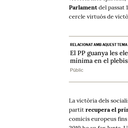
Parlament
del passat 
cercle virtuós de victò
RELACIONAT AMB AQUEST TEMA
El PP guanya les ele
mínima en el plebis
Públic
La victòria dels social
partit
recupera el pri
comicis europeus fins 
2019 ho va fer Junts. 