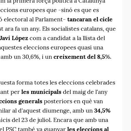
m la primera força política a Catalunya
eccions europees que -sinó es que es
ó electoral al Parlament-
tancaran el cicle
st ara fa un any. Els socialistes catalans, que
Javi López
com a candidat a la llista del
questes eleccions europees quasi una
, amb un 30,6%, i un
creixement del 8,5
%.
uesta forma totes les eleccions celebrades
çant per
les municipals
del maig de l'any
eccions generals
posteriors en què van
imilar al d'aquest diumenge, amb un
34,5%
micis del 23 de juliol. Encara que amb una
, el PSC també va guanyar
les eleccions al