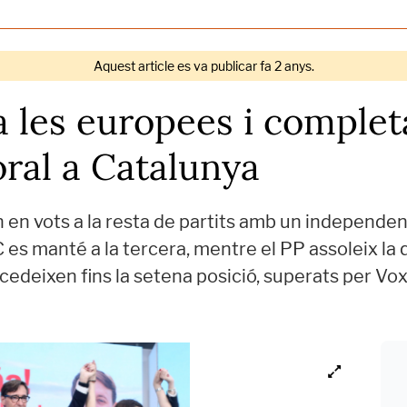
Aquest article es va publicar fa 2 anys.
a les europees i completa
oral a Catalunya
n en vots a la resta de partits amb un independe
 es manté a la tercera, mentre el PP assoleix la 
cedeixen fins la setena posició, superats per Vo