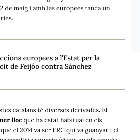
12 de maig i amb les europees tanca un
ries.
ccions europees a l'Estat per la
cit de Feijóo contra Sánchez
istes catalans té diverses derivades. El
mer lloc
que ha estat habitual en els
que el 2014 va ser ERC qui va guanyar i el
Uns resultats aquests últims en ple procés