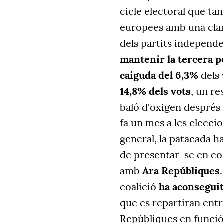
cicle electoral que t
europees amb una cla
dels partits independ
mantenir la tercera p
caiguda del 6,3%
dels 
14,8% dels vots
, un re
baló d'oxigen després 
fa un mes a les eleccio
general, la patacada h
de presentar-se en co
amb
Ara Repúbliques
coalició
ha aconseguit
que es repartiran ent
Repúbliques en funció 