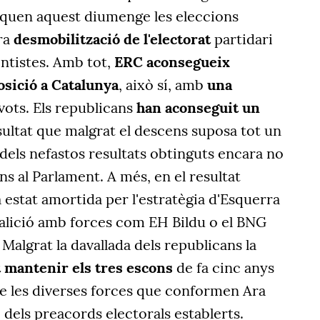
anquen aquest diumenge les eleccions
ra
desmobilització de l'electorat
partidari
entistes. Amb tot,
ERC aconsegueix
osició a Catalunya
, això sí, amb
una
vots. Els republicans
han aconseguit un
sultat que malgrat el descens suposa tot un
dels nefastos resultats obtinguts encara no
ns al Parlament. A més, en el resultat
a estat amortida per l'estratègia d'Esquerra
alició amb forces com EH Bildu o el BNG
. Malgrat la davallada dels republicans la
 mantenir els tres escons
de fa cinc anys
re les diverses forces que conformen Ara
dels preacords electorals establerts.