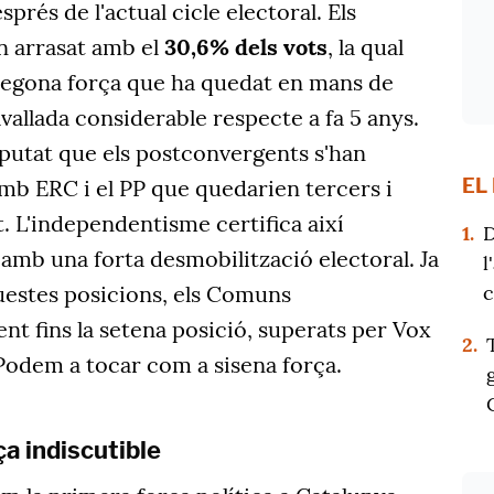
sprés de l'actual cicle electoral. Els
an arrasat amb el
30,6% dels vots
, la qual
 segona força que ha quedat en mans de
allada considerable respecte a fa 5 anys.
sputat que els postconvergents s'han
EL
mb ERC i el PP que quedarien tercers i
. L'independentisme certifica així
1.
D
 amb una forta desmobilització electoral. Ja
l
c
questes posicions, els Comuns
t fins la setena posició, superats per Vox
2.
Podem a tocar com a sisena força.
ça indiscutible