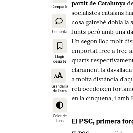
partit de Catalunya
de
Comparte
socialistes catalans h
cosa gairebé dobla la
Junts però amb una dav
Comenta
Un segon lloc molt di
emportat frec a frec a
Llegir
quarts respectivament
després
clarament la davallada
a molta distància d'a
Grandària
retrocedeixen fortamen
de lletra
en la cinquena, i amb 
Color de
El PSC, primera for
fons