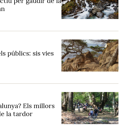
ctiu per gaudir de la
an
ls públics: sis vies
lunya? Els millors
e la tardor