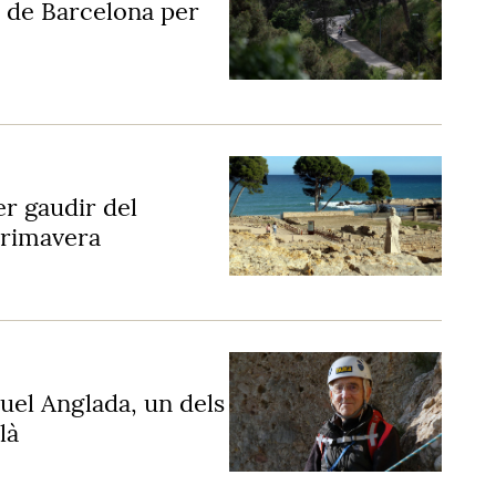
p de Barcelona per
er gaudir del
primavera
uel Anglada, un dels
là