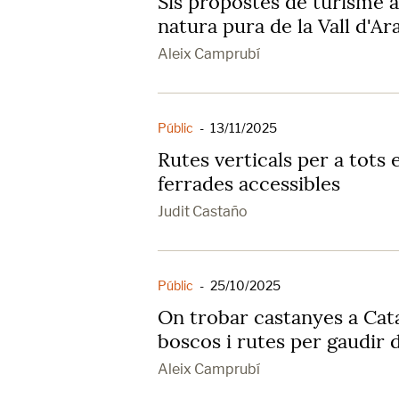
Sis propostes de turisme a
natura pura de la Vall d'Ar
Aleix Camprubí
Públic
-
13/11/2025
Rutes verticals per a tots e
ferrades accessibles
Judit Castaño
Públic
-
25/10/2025
On trobar castanyes a Cata
boscos i rutes per gaudir d
Aleix Camprubí