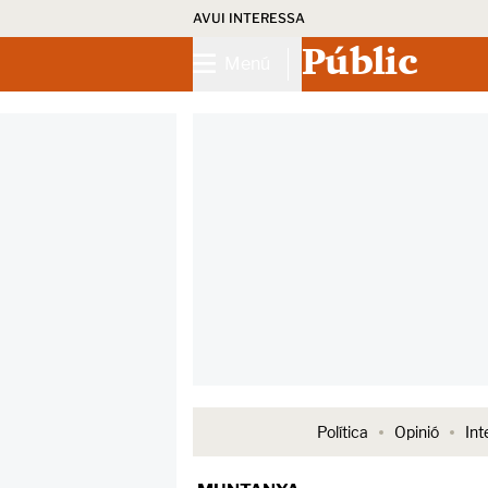
AVUI INTERESSA
Públic
Menú
Política
Opinió
Int