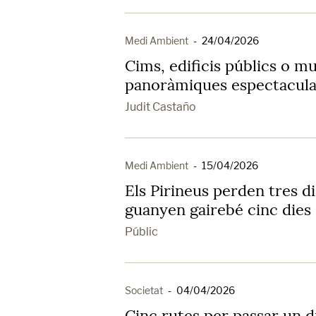
Medi Ambient
-
24/04/2026
Cims, edificis públics o mu
panoràmiques espectacula
Judit Castaño
Medi Ambient
-
15/04/2026
Els Pirineus perden tres di
guanyen gairebé cinc dies 
Públic
Societat
-
04/04/2026
Cinc rutes per passar un d