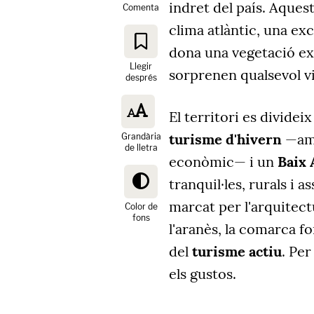
indret del país. Aques
Comenta
clima atlàntic, una ex
dona una vegetació e
Llegir
sorprenen qualsevol vi
després
El territori es dividei
turisme d'hivern
—a
Grandària
de lletra
econòmic— i un
Baix 
tranquil·les, rurals i 
marcat per l'arquitect
Color de
fons
l'aranès, la comarca f
del
turisme actiu
. Per
els gustos.