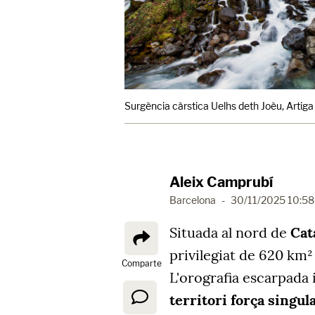
Surgència càrstica Uelhs deth Joèu, Artiga 
Aleix Camprubí
Barcelona
-
30/11/2025 10:58
Situada al nord de
Cat
privilegiat de 620 km
Comparte
L'orografia escarpada 
territori força singul