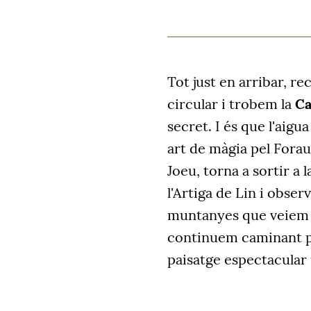
Tot just en arribar, r
circular i trobem la
Ca
secret. I és que l'aig
art de màgia pel Forau 
Joeu, torna a sortir a l
l'Artiga de Lin i obse
muntanyes que veiem d
continuem caminant pe
paisatge espectacular fi