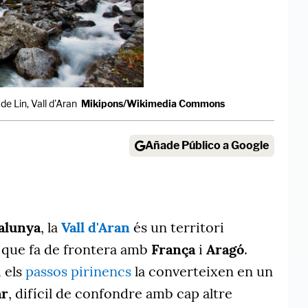
de Lin, Vall d'Aran
Mikipons/Wikimedia Commons
Añade Público a Google
alunya
, la
Vall d'Aran
és un territori
² que fa de frontera amb
França
i
Aragó
.
i els
passos pirinencs
la converteixen en un
ar
, difícil de confondre amb cap altre