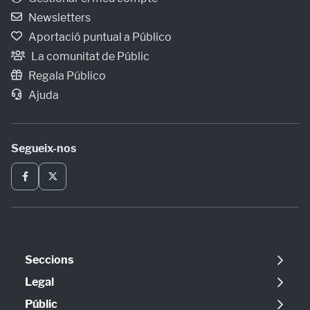
Newsletters
Aportació puntual a Público
La comunitat de Públic
Regala Público
Ajuda
Segueix-nos
Seccions
Política
Legal
Opinió
Avís legal
Públic