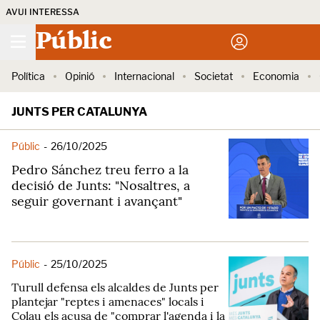
AVUI INTERESSA
Públic
Política
Opinió
Internacional
Societat
Economia
JUNTS PER CATALUNYA
Públic
-
26/10/2025
Pedro Sánchez treu ferro a la
decisió de Junts: "Nosaltres, a
seguir governant i avançant"
Públic
-
25/10/2025
Turull defensa els alcaldes de Junts per
plantejar "reptes i amenaces" locals i
Colau els acusa de "comprar l'agenda i la