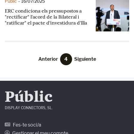
Públic
-
16/07/2025
ERC condiciona els pressupostos a
"rectificar" l'acord de la Bilateral i
"ratificar" el pacte d'investidura d'Illa
Anterior
4
Siguiente
Públic
DISPLAY CONNECTORS, SL.
Fes-te soci/a
Gestionar el meu compte