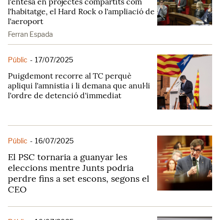
l'entesa en projectes compartits com
l'habitatge, el Hard Rock o l'ampliació de
l'aeroport
Ferran Espada
Públic
-
17/07/2025
Puigdemont recorre al TC perquè
apliqui l'amnistia i li demana que anul·li
l'ordre de detenció d'immediat
Públic
-
16/07/2025
El PSC tornaria a guanyar les
eleccions mentre Junts podria
perdre fins a set escons, segons el
CEO