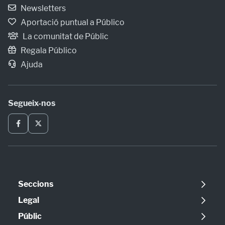
Newsletters
Aportació puntual a Público
La comunitat de Públic
Regala Público
Ajuda
Segueix-nos
Seccions
Política
Legal
Opinió
Avís legal
Públic
Internacional