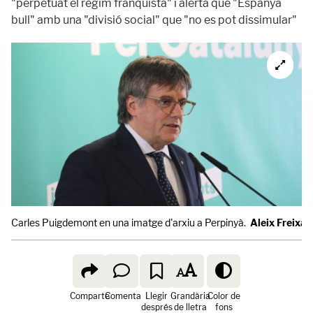
"perpetuat el règim franquista" i alerta que "Espanya
bull" amb una "divisió social" que "no es pot dissimular"
Carles Puigdemont en una imatge d'arxiu a Perpinyà.
Aleix Freixas
Comparte
Comenta
Llegir
Grandària
Color de
després
de lletra
fons