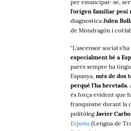
per emancipar-se, serv
l'origen familiar pesi 
diagnostica
Julen Boll
de Mondragón i col·l
"L'ascensor social s'ha 
especialment bé a Es
pares sempre ha tingut 
Espanya,
més de dos te
perquè l'ha heretada
.
és força evident que hi
franquisme durant la d
politòleg
Javier Carbo
España
(Lengua de Tra