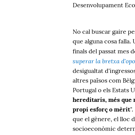
Desenvolupament Econ
No cal buscar gaire p
que alguna cosa falla.
finals del passat mes 
superar la bretxa d'opo
desigualtat d'ingresso
altres països com Bèlg
Portugal o els Estats 
hereditaris, més que n
propi esforç o mèrit
"
que el gènere, el lloc 
socioeconòmic determ