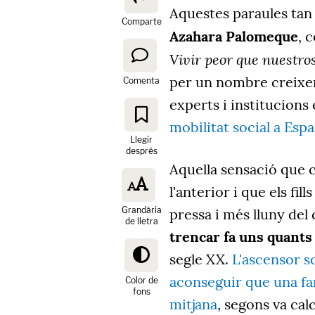
Aquestes paraules tan 
Comparte
Azahara Palomeque
, 
Vivir peor que nuestro
per un nombre creixen
Comenta
experts i institucion
mobilitat social a Esp
Llegir
després
Aquella sensació que 
l'anterior i que els fil
Grandària
pressa i més lluny del 
de lletra
trencar fa uns quants
segle XX.
L'ascensor s
aconseguir que una fam
Color de
fons
mitjana
, segons va cal