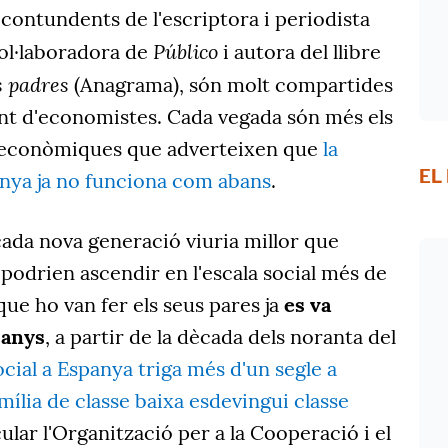
contundents de l'escriptora i periodista
Público
col·laboradora de
i autora del llibre
s padres
(Anagrama), són molt compartides
t d'economistes. Cada vegada són més els
s econòmiques que adverteixen que
la
EL
anya ja no funciona com abans
.
cada nova generació viuria millor que
ls podrien ascendir en l'escala social més de
que ho van fer els seus pares ja
es va
 anys
, a partir de la dècada dels noranta del
ocial a Espanya triga més d'un segle a
ília de classe baixa esdevingui classe
cular l'Organització per a la Cooperació i el