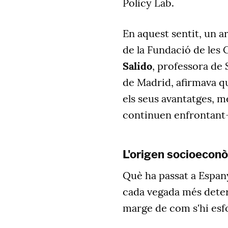
Policy Lab.
En aquest sentit, un ar
de la Fundació de les C
Salido
, professora de
de Madrid, afirmava qu
els seus avantatges, m
continuen enfrontant-s
L'origen socioeco
Què ha passat a Espany
cada vegada més deter
marge de com s'hi esf