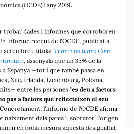
òmics (OCDE) l'any 2019.
er trobar dades i informes que corroboren
 Un informe recent de l'OCDE, publicat a
Tenir i no tenir: Com
de setembre i titulat
rtunitats
, assenyala que un 35% de la
s a Espanya —tot i que també passa en
ica, Xile, Irlanda, Luxemburg, Polònia,
Units— entre les persones "
es deu a factors
o pas a factors que reflecteixen el seu
. Concretament, l'informe de l'OCDE afirma
de naixement dels pares i, sobretot, l'origen
inen en bona mesura aquesta desigualtat