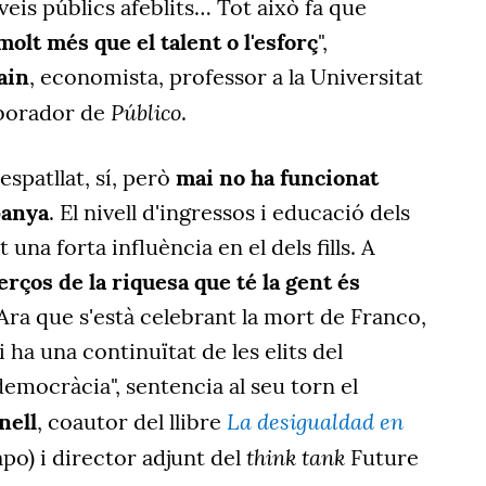
eis públics afeblits… Tot això fa que
molt més que el talent o l'esforç
",
ain
, economista, professor a la Universitat
Público
aborador de
.
espatllat, sí, però
mai no ha funcionat
panya
. El nivell d'ingressos i educació dels
una forta influència en el dels fills. A
rços de la riquesa que té la gent és
 Ara que s'està celebrant la mort de Franco,
 ha una continuïtat de les elits del
emocràcia", sentencia al seu torn el
La desigualdad en
nell
, coautor del llibre
think tank
po) i director adjunt del
Future