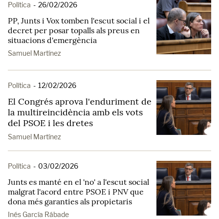
Política
-
26/02/2026
PP, Junts i Vox tomben l'escut social i el
decret per posar topalls als preus en
situacions d'emergència
Samuel Martínez
Política
-
12/02/2026
El Congrés aprova l'enduriment de
la multireincidència amb els vots
del PSOE i les dretes
Samuel Martínez
Política
-
03/02/2026
Junts es manté en el 'no' a l'escut social
malgrat l'acord entre PSOE i PNV que
dona més garanties als propietaris
Inés García Rábade