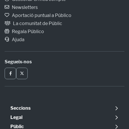
Newsletters
Aportació puntual a Público
La comunitat de Públic
Regala Público
Ajuda
Segueix-nos
Seccions
Política
Legal
Opinió
Avís legal
Públic