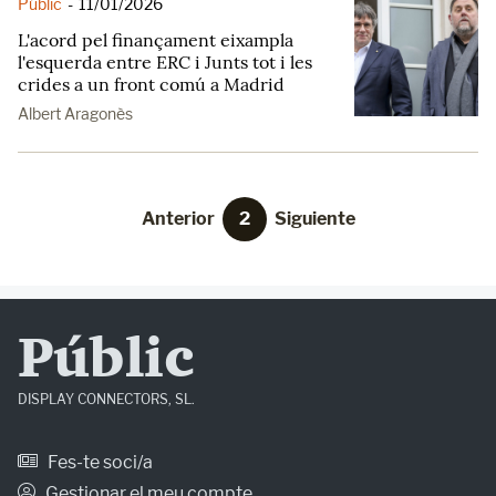
Públic
-
11/01/2026
L'acord pel finançament eixampla
l'esquerda entre ERC i Junts tot i les
crides a un front comú a Madrid
Albert Aragonès
Anterior
2
Siguiente
Públic
DISPLAY CONNECTORS, SL.
Fes-te soci/a
Gestionar el meu compte