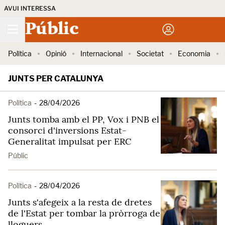
AVUI INTERESSA
Públic
Política
Opinió
Internacional
Societat
Economia
JUNTS PER CATALUNYA
Política
-
28/04/2026
Junts tomba amb el PP, Vox i PNB el
consorci d'inversions Estat-
Generalitat impulsat per ERC
Públic
Política
-
28/04/2026
Junts s'afegeix a la resta de dretes
de l'Estat per tombar la pròrroga de
lloguers