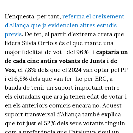
L'enquesta, per tant,
referma el creixement
d'Aliança que ja evidencien altres estudis
previs
. De fet, el partit d'extrema dreta que
lidera Sílvia Orriols és el que manté una
major fidelitat de vot -del 96%- i
captaria un
de cada cinc antics votants de Junts i de
Vox
, el 7,8% dels que el 2024 van optar pel PP
i el 6,8% dels que van fer-ho per ERC, a
banda de tenir un suport important entre
els ciutadans que ara ja tenen edat de votar i
en els anteriors comicis encara no. Aquest
suport transversal d'Aliança també explica
que tot just el 52% dels seus votants tinguin
com a preferència que Catalunya sigui un