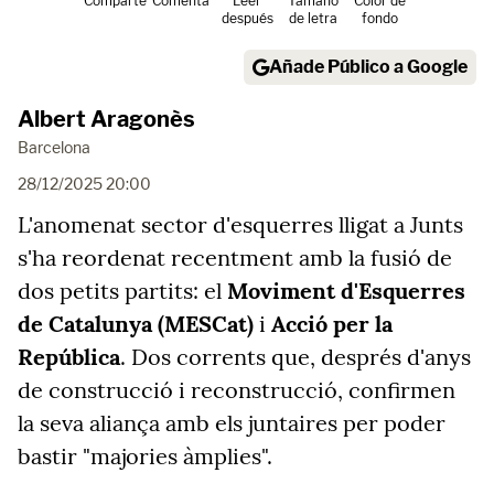
Comparte
Comenta
Leer
Tamaño
Color de
después
de letra
fondo
Añade Público a Google
Albert Aragonès
Barcelona
28/12/2025 20:00
L'anomenat sector d'esquerres lligat a Junts
s'ha reordenat recentment amb la fusió de
dos petits partits: el
Moviment d'Esquerres
de Catalunya (MESCat)
i
Acció per la
República
. Dos corrents que, després d'anys
de construcció i reconstrucció, confirmen
la seva aliança amb els juntaires per poder
bastir "majories àmplies".