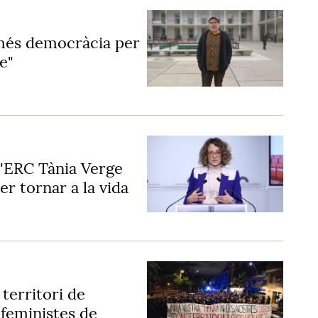
 més democràcia per
e"
d'ERC Tània Verge
er tornar a la vida
territori de
 feministes de