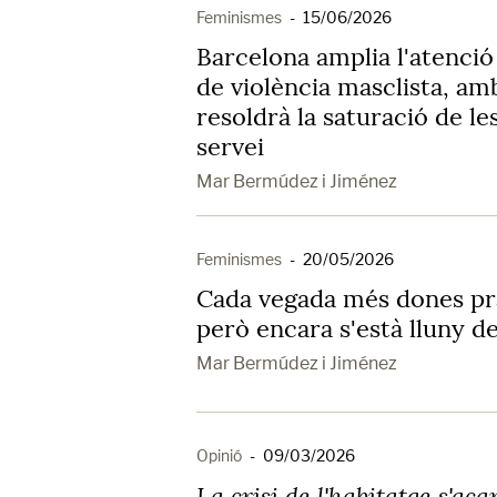
Feminismes
-
15/06/2026
Barcelona amplia l'atenció
de violència masclista, amb
resoldrà la saturació de le
servei
Mar Bermúdez i Jiménez
Feminismes
-
20/05/2026
Cada vegada més dones pra
però encara s'està lluny de
Mar Bermúdez i Jiménez
Opinió
-
09/03/2026
La crisi de l'habitatge s'ac