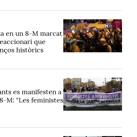
za en un 8-M marcat
 reaccionari que
enços històrics
ants es manifesten a
 8-M: "Les feministes