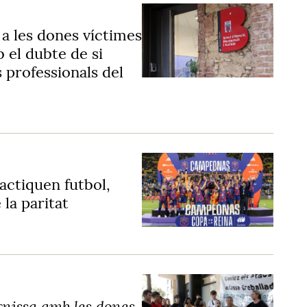
 a les dones víctimes
 el dubte de si
s professionals del
ctiquen futbol,
 la paritat
arnissa amb les dones