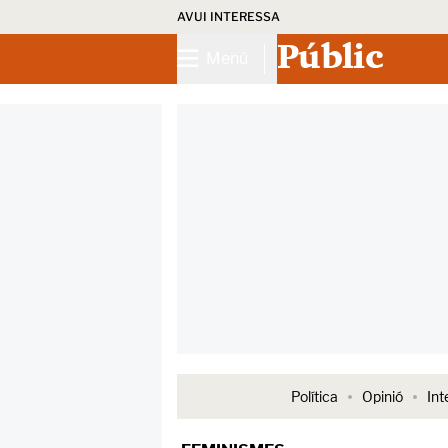
AVUI INTERESSA
Públic
Menú
Política
Opinió
Int