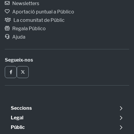
Newsletters
Aportació puntual a Público
La comunitat de Públic
Regala Público
Ajuda
Segueix-nos
Seccions
Política
Legal
Opinió
Avís legal
Públic
Internacional