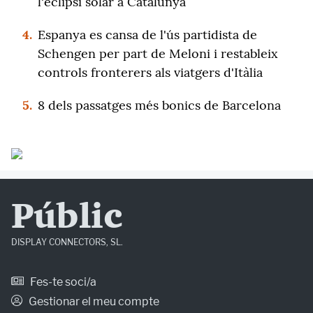
l'eclipsi solar a Catalunya
4.
Espanya es cansa de l'ús partidista de
Schengen per part de Meloni i restableix
controls fronterers als viatgers d'Itàlia
5.
8 dels passatges més bonics de Barcelona
Públic
DISPLAY CONNECTORS, SL.
Fes-te soci/a
Gestionar el meu compte