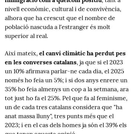
nivell econòmic, cultural i de convivència,
alhora que ha crescut que el nombre de
població nascuda a l'estranger és molt
superior al real.
Així mateix,
el canvi climàtic ha perdut pes
en les converses catalans
, ja que si el 2023
un 10% afirmava parlar-ne cada dia, el 2025
només ho feia un 5%; i si dos anys enrere un
35% ho feia almenys un cop a la setmana, ara
tot just ho fa el 25%. Pel que fa al feminisme,
un de cada tres catalans considera que "ha
anat massa lluny", tres punts més que el
2023; i en el cas dels homes ja són el 39% els
que tenen aquesta opinió.