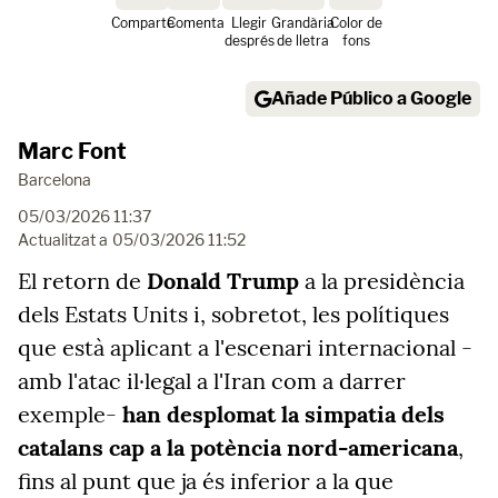
Comparte
Comenta
Llegir
Grandària
Color de
després
de lletra
fons
Añade Público a Google
Marc Font
Barcelona
05/03/2026 11:37
Actualitzat a
05/03/2026 11:52
El retorn de
Donald Trump
a la presidència
dels Estats Units i, sobretot, les polítiques
que està aplicant a l'escenari internacional -
amb l'atac il·legal a l'Iran com a darrer
exemple-
han desplomat la simpatia dels
catalans cap a la potència nord-americana
,
fins al punt que ja és inferior a la que