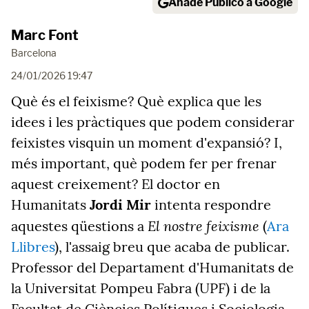
Añade Público a Google
Marc Font
Barcelona
24/01/2026 19:47
Què és el feixisme? Què explica que les
idees i les pràctiques que podem considerar
feixistes visquin un moment d'expansió? I,
més important, què podem fer per frenar
aquest creixement? El doctor en
Humanitats
Jordi Mir
intenta respondre
El nostre feixisme
aquestes qüestions a
(
Ara
Llibres
), l'assaig breu que acaba de publicar.
Professor del Departament d'Humanitats de
la Universitat Pompeu Fabra (UPF) i de la
Facultat de Ciències Polítiques i Sociologia